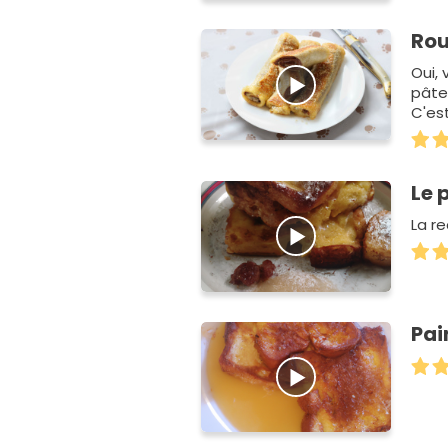
Rou
Oui, 
pâte 
C'est
Le 
La re
Pai