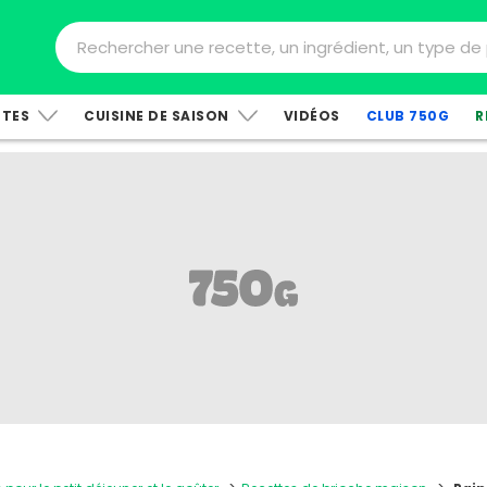
TTES
CUISINE DE SAISON
VIDÉOS
CLUB 750G
R