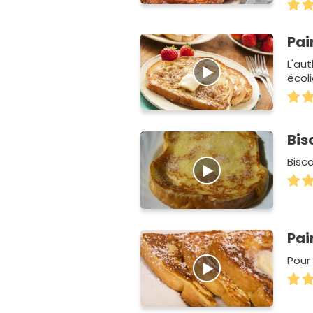
Pai
L'au
écoli
Bis
Bisc
Pai
Pour 