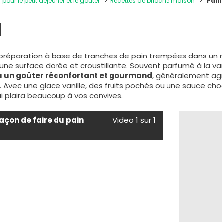
 pour le petit déjeuner et le goûter
Recettes de brioche maison
Pain
u
e préparation à base de tranches de pain trempées dans un 
 une surface dorée et croustillante. Souvent parfumé à la van
ou un goûter réconfortant et gourmand
, généralement ag
s. Avec une glace vanille, des fruits pochés ou une sauce cho
ui plaira beaucoup à vos convives.
façon de faire du pain
Video 1 sur 1