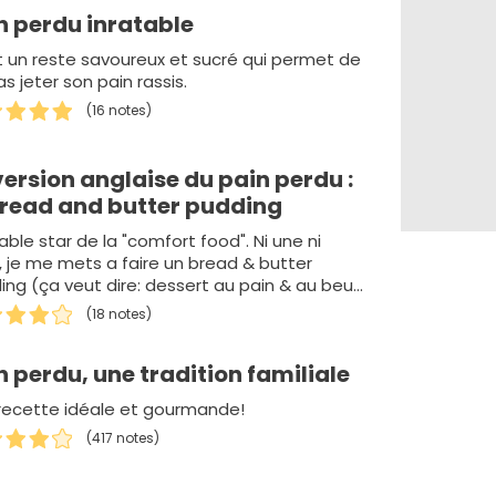
n perdu inratable
t un reste savoureux et sucré qui permet de
s jeter son pain rassis.
(16 notes)
version anglaise du pain perdu :
bread and butter pudding
able star de la "comfort food". Ni une ni
, je me mets a faire un bread & butter
ing (ça veut dire: dessert au pain & au beu…
(18 notes)
n perdu, une tradition familiale
recette idéale et gourmande!
(417 notes)