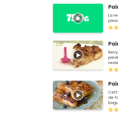
Pai
La r
peuv
Pai
Recy
perd
revi
Pai
Cette
de f
bague