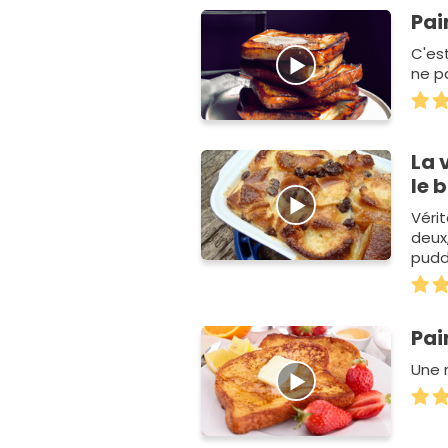
Pai
C'es
ne pa
La 
le 
Vérit
deux
pudd
Pai
Une 