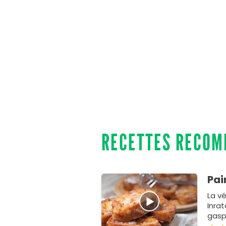
RECETTES RECO
Pai
La vé
Inra
gasp
rassi