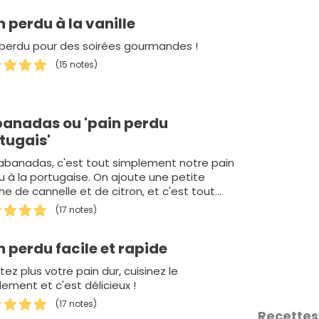
n perdu à la vanille
 perdu pour des soirées gourmandes !
(15 notes)
anadas ou 'pain perdu
tugais'
rabanadas, c'est tout simplement notre pain
u à la portugaise. On ajoute une petite
he de cannelle et de citron, et c'est tout
lement tr&egra…
(17 notes)
n perdu facile et rapide
tez plus votre pain dur, cuisinez le
ement et c'est délicieux !
(17 notes)
Recettes