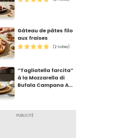
Gâteau de pâtes filo
aux fraises
(2 notes)
“Tagliatella farcita”
à la Mozzarella di
Bufala Campana AOP
et à la poire
caramélisée, sur
fondue et tuiles
croustillants de
Asiago AOP