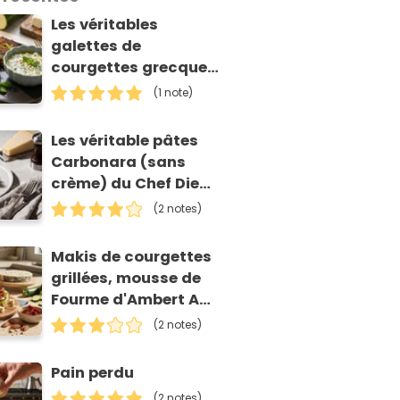
Les véritables
galettes de
courgettes grecques
(kolokithokeftedes)
(1 note)
Les véritable pâtes
Carbonara (sans
crème) du Chef Diego
Accettulli
(2 notes)
Makis de courgettes
grillées, mousse de
Fourme d'Ambert AOP
et tomates séchées
(2 notes)
Pain perdu
(2 notes)