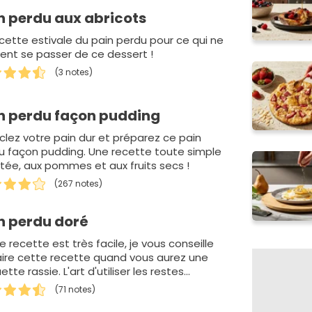
n perdu aux abricots
ecette estivale du pain perdu pour ce qui ne
ent se passer de ce dessert !
(3 notes)
n perdu façon pudding
clez votre pain dur et préparez ce pain
u façon pudding. Une recette toute simple
sitée, aux pommes et aux fruits secs !
(267 notes)
n perdu doré
 recette est très facile, je vous conseille
aire cette recette quand vous aurez une
tte rassie. L'art d'utiliser les restes...
(71 notes)