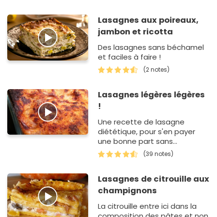
Lasagnes aux poireaux,
jambon et ricotta
Des lasagnes sans béchamel
et faciles à faire !
(2 notes)
Lasagnes légères légères
!
Une recette de lasagne
diététique, pour s'en payer
une bonne part sans
culpabiliser !Retrouvez mes
(39 notes)
recettes sur mon blog
Lasagnes de citrouille aux
champignons
La citrouille entre ici dans la
composition des pâtes et non