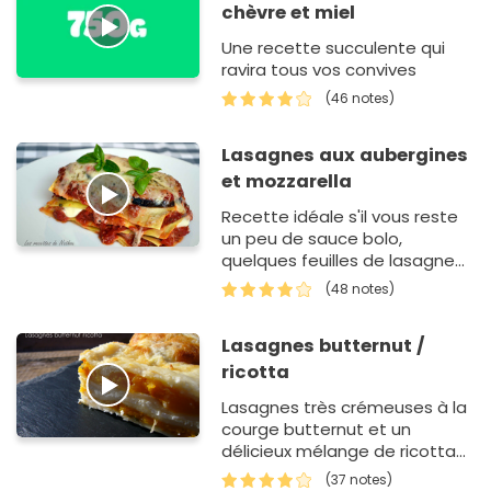
chèvre et miel
Une recette succulente qui
ravira tous vos convives
(46 notes)
Lasagnes aux aubergines
et mozzarella
Recette idéale s'il vous reste
un peu de sauce bolo,
quelques feuilles de lasagne
fraîches et une aubergine qui
(48 notes)
s'ennuie dans le frigo. Une fois
tout assemblé, il n…
Lasagnes butternut /
ricotta
Lasagnes très crémeuses à la
courge butternut et un
délicieux mélange de ricotta
et mozzarella
(37 notes)