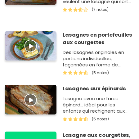
veulent une lasagne qui sort
de l'ordinaire. Convient
(7 notes)
parfaitement aux vég&e…
Lasagnes en portefeuilles
aux courgettes
Des lasagnes originales en
portions individuelles,
façonnées en forme de
portefeuille. Gourmandes et
(5 notes)
faciles à préparer, ces
lasagnes so…
Lasagnes aux épinards
Lasagne avec une farce
épinard... idéal pour les
enfants qui rechignent aux
légumes...
(5 notes)
Lasagne aux courgettes,