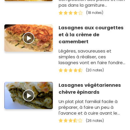
pas dans la garniture...
(18 notes)
Lasagnes aux courgettes
et à la crème de
camembert
Légères, savoureuses et
simples à réaliser, ces
lasagnes vont en faire fondre
plus d'un !
(20 notes)
Lasagnes végétariennes
chèvre épinards
Un plat plat familial facile à
préparer, à faire un peu à
l'avance et à cuire avant le
repas. Idéal pour faire aimer
(26 notes)
les épinards aux enfants.