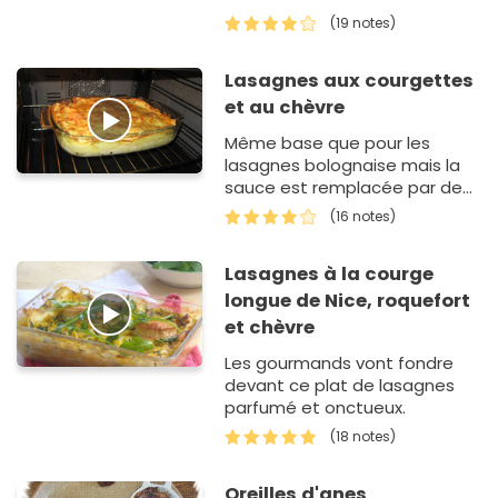
épinards au lieu de la
(19 notes)
bolognaise.
Lasagnes aux courgettes
et au chèvre
Même base que pour les
lasagnes bolognaise mais la
sauce est remplacée par des
courgettes et du chèvre.
(16 notes)
Lasagnes à la courge
longue de Nice, roquefort
et chèvre
Les gourmands vont fondre
devant ce plat de lasagnes
parfumé et onctueux.
(18 notes)
Oreilles d'anes