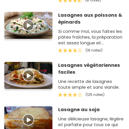
(8 notes)
Lasagnes aux poissons &
épinards
Si comme moi, vous faites les
pâtes fraîches, la préparation
est assez longue et
délicate.Mais le résultat de ce
(16 notes)
plat de lasag…
Lasagnes végétariennes
faciles
Une recette de lasagnes
toute simple et sans viande.
(125 notes)
Lasagne au soja
Une délicieuse lasagne, légère
et parfaite pour tous ce qui