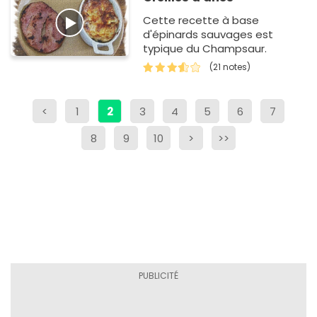
Cette recette à base
d'épinards sauvages est
typique du Champsaur.
(21 notes)
<
1
2
3
4
5
6
7
8
9
10
>
>>