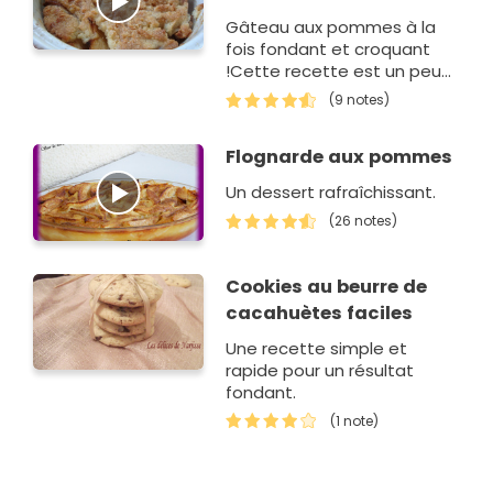
Gâteau aux pommes à la
fois fondant et croquant
!Cette recette est un peu
longue mais ça en vaut la
(9 notes)
peine !
Flognarde aux pommes
Un dessert rafraîchissant.
(26 notes)
Cookies au beurre de
cacahuètes faciles
Une recette simple et
rapide pour un résultat
fondant.
(1 note)