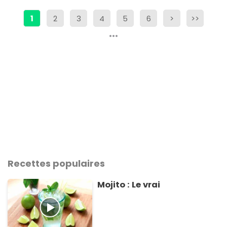
1
2
3
4
5
6
>
>>
Recettes populaires
Mojito : Le vrai