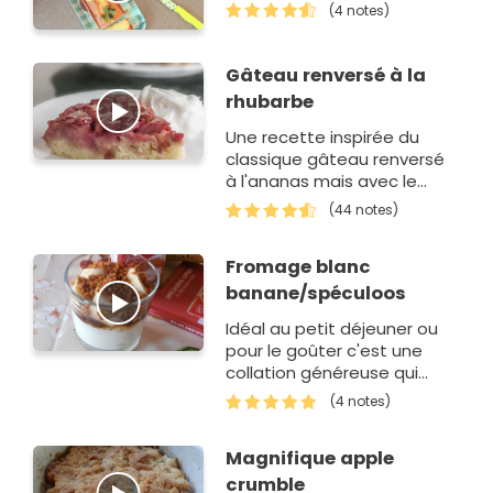
(4 notes)
Gâteau renversé à la
rhubarbe
Une recette inspirée du
classique gâteau renversé
à l'ananas mais avec le
"légume" de saison : la
(44 notes)
rhubarbe.
Fromage blanc
banane/spéculoos
Idéal au petit déjeuner ou
pour le goûter c'est une
collation généreuse qui
vous cale bien avec un goût
(4 notes)
TERRIBLE !
Magnifique apple
crumble