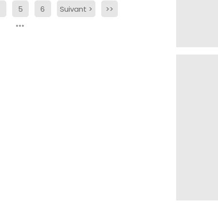
4
5
6
Suivant
>
>>