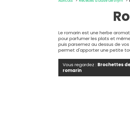
Abricots
Recettes à base de thym
Ro
Le romarin est une herbe aromatiq
pour parfumer les plats et même
puis parsemez au dessus de vos 
permet d'apporter une petite to
Vous regardez :
Brochettes d
romarin