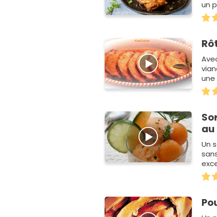
un p
enfa
Rôt
Avec
vian
une 
So
au 
Un s
sans
exce
Pou