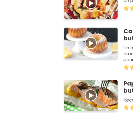
Un p
Ca
bu
Un c
arom
pou
bon 
Pa
bu
Rece