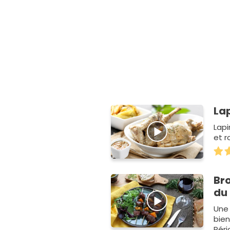
La
Lapi
et r
Br
du 
Une 
bien
Péri