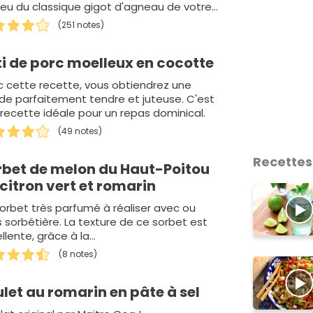
eu du classique gigot d'agneau de votre
nce. Donc, v…
(251 notes)
i de porc moelleux en cocotte
 cette recette, vous obtiendrez une
de parfaitement tendre et juteuse. C'est
recette idéale pour un repas dominical.
(49 notes)
Recettes
rbet de melon du Haut-Poitou
citron vert et romarin
orbet très parfumé à réaliser avec ou
 sorbétière. La texture de ce sorbet est
llente, grâce à la…
(8 notes)
let au romarin en pâte à sel