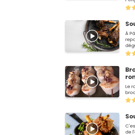
Sou
À Pâ
repa
dégu
ave
Br
ro
Le r
broc
So
C'es
de l