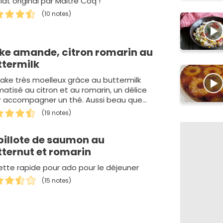
lat original par Maitre Coq !
(10 notes)
ke amande, citron romarin au
ttermilk
ake très moelleux grâce au buttermilk
atisé au citron et au romarin, un délice
r accompagner un thé. Aussi beau que
!!!
(19 notes)
pillote de saumon au
tternut et romarin
tte rapide pour ado pour le déjeuner
(15 notes)