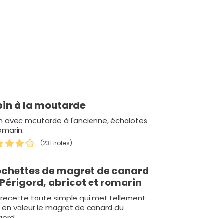
pin à la moutarde
n avec moutarde à l'ancienne, échalotes
omarin.
(231 notes)
ochettes de magret de canard
Périgord, abricot et romarin
recette toute simple qui met tellement
 en valeur le magret de canard du
gord.