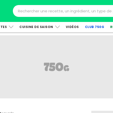
TTES
CUISINE DE SAISON
VIDÉOS
CLUB 750G
R