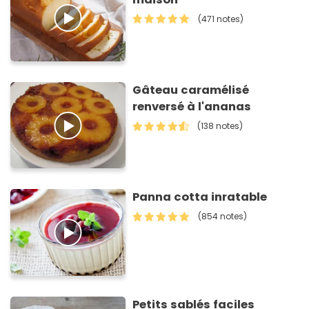
(471 notes)
Gâteau caramélisé
renversé à l'ananas
(138 notes)
Panna cotta inratable
(854 notes)
Petits sablés faciles