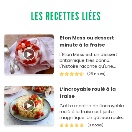
LES RECETTES LIÉES
Eton Mess ou dessert
minute à la fraise
L'Eton Mess est un dessert
britannique très connu.
L'histoire raconte qu'une
maman d'un étudient d'Eton a
(25 notes)
apporté une Pavlova et que
celle ci s…
L’incroyable roulé à la
fraise
Cette recette de l'incroyable
roulé à la fraise est juste
magnifique. Un gâteau roulé
garni d'une compotée de
(3 notes)
fraises et d'une cr&…