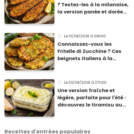
? Testez-les à la milanaise,
la version panée et dorée
qui change du gratin
classique
Le 01/08/2026
à 09h00
Connaissez-vous les
Fritelle di Zucchine ? Ces
beignets italiens à la
courgette prêts en 10 min
sont un pur délice !
Le 03/08/2026
à 07h00
Une version fraîche et
légère, parfaite pour l'été :
découvrez le tiramisu au
citron de Viviana, la
gagnante de Top Chef !
Recettes d'entrées populaires