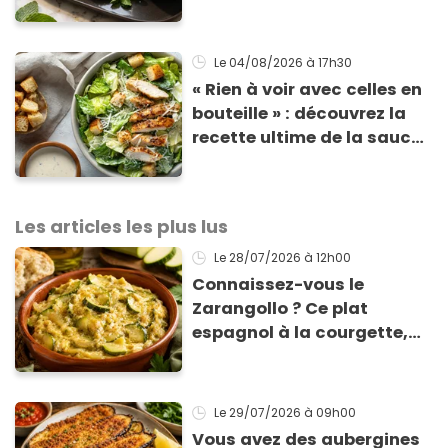
cuisson
Le 04/08/2026
à 17h30
« Rien à voir avec celles en
bouteille » : découvrez la
recette ultime de la sauce
César par un chef étoilé
Les articles les plus lus
Le 28/07/2026
à 12h00
Connaissez-vous le
Zarangollo ? Ce plat
espagnol à la courgette,
prêt en 15 min pour moins
de 3 € !
Le 29/07/2026
à 09h00
Vous avez des aubergines