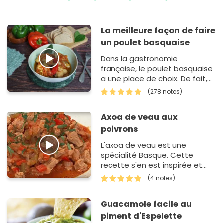
La meilleure façon de faire
un poulet basquaise
Dans la gastronomie
française, le poulet basquaise
a une place de choix. De fait,
c'est une recette
(278 notes)
emblématique que l'on
prépare souvent…
Axoa de veau aux
poivrons
L'axoa de veau est une
spécialité Basque. Cette
recette s'en est inspirée et
croyez-nous c'est un délice !
(4 notes)
Accompagnez votre axoa de
pom…
Guacamole facile au
piment d'Espelette