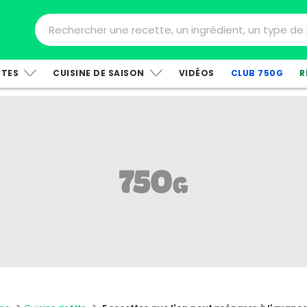
TTES
CUISINE DE SAISON
VIDÉOS
CLUB 750G
R