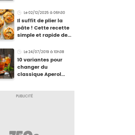
Le 02/12/2025
à 06h30
Il suffit de plier la
pâte ! Cette recette
simple et rapide de
feuilletés va vous
sauver pour l’apéritif
Le 24/07/2019
à 10h38
de Noël
10 variantes pour
changer du
classique Aperol
Spritz