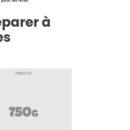
 pour les fêtes
éparer à
es