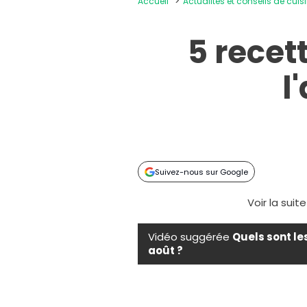
Accueil
Actualités et conseils de cuis
5 recet
l
Suivez-nous sur Google
Voir la suit
Vidéo suggérée
Quels sont le
août ?