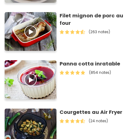
Filet mignon de porc au
four
(263 notes)
Panna cotta inratable
(854 notes)
Courgettes au Air Fryer
(24 notes)