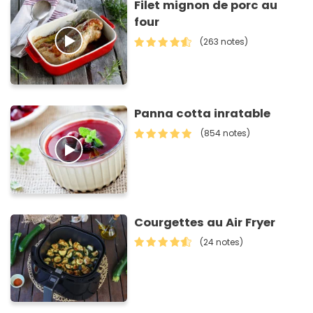
Filet mignon de porc au
four
(263 notes)
Panna cotta inratable
(854 notes)
Courgettes au Air Fryer
(24 notes)