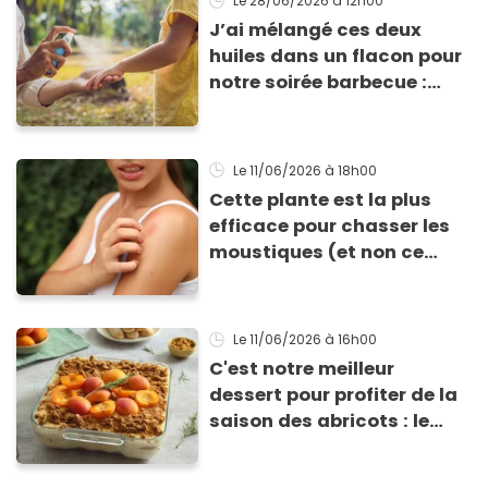
Le 28/06/2026
à 12h00
J’ai mélangé ces deux
huiles dans un flacon pour
notre soirée barbecue :
tout le monde a exigé de
repartir avec la recette de
ma lotion
Le 11/06/2026
à 18h00
Cette plante est la plus
efficace pour chasser les
moustiques (et non ce
n’est pas la citronnelle !)
Le 11/06/2026
à 16h00
C'est notre meilleur
dessert pour profiter de la
saison des abricots : le
tiramisu au spéculoos