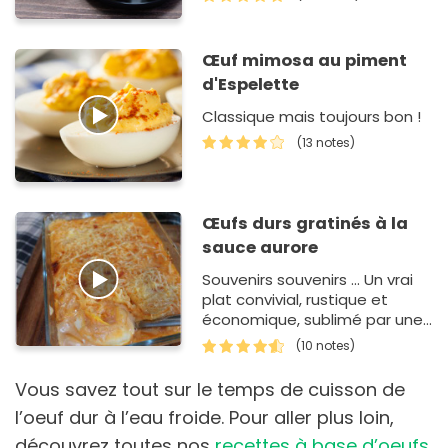
un sandwich ou se régaler
avec d…
Œuf mimosa au piment
d'Espelette
Classique mais toujours bon !
(13 notes)
Œufs durs gratinés à la
sauce aurore
Souvenirs souvenirs ... Un vrai
plat convivial, rustique et
économique, sublimé par une
sauce aurore. A servir avec un
(10 notes)
vin de bourgogne blanc, c'est
souvent dans la…
Vous savez tout sur le temps de cuisson de
l’oeuf dur à l’eau froide. Pour aller plus loin,
découvrez toutes nos
recettes à base d’oeufs