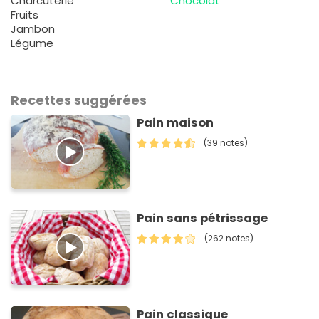
Charcuterie
Chocolat
Fruits
Jambon
Légume
Recettes suggérées
Pain maison
(39 notes)
Pain sans pétrissage
(262 notes)
Pain classique