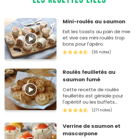
Mini-roulés au saumon
Exit les toasts au pain de mie
et vive ces mini roulés trop
bons pour l'apéro.
(35 notes)
Roulés feuilletés au
saumon fumé
Cette recette de roulés
feuilletés est géniale pour
l'apéritif ou les buffets
dinatoires. Après avoir déroulé
(271 notes)
et la…
Verrine de saumon et
mascarpone