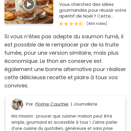
Vous cherchez des idées
gourmandes pour réussir votre
apéritif de Noël ? Cette
recette de verrine au saumon
(464 notes)
fumé est parfaite pour…
Si vous n’êtes pas adepte du saumon fumé, il
est possible de le remplacer par de la truite
fumée, pour une version similaire, mais plus
économique. Le thon en conserve est
également une bonne alternative pour réaliser
cette délicieuse recette et plaire à tous vos
convives.
Par
Florine Cauchie
| Journaliste
Ma mission : prouver que cuisiner maison peut être
simple, gourmand et accessible à tous ! J'aime parler
d'une cuisine du quotidien, généreuse et sans prise