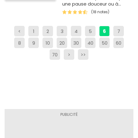
une pause douceur ou à
déguster en dessert.
(18 notes)
<
1
2
3
4
5
6
7
8
9
10
20
30
40
50
60
70
>
>>