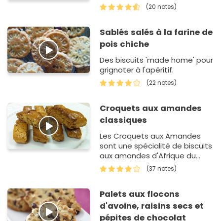
faites avec amour font
(20 notes)
toujours tellement plaisir.
Sablés salés à la farine de
pois chiche
Des biscuits 'made home' pour
grignoter à l'apéritif.
(22 notes)
Croquets aux amandes
classiques
Les Croquets aux Amandes
sont une spécialité de biscuits
aux amandes d'Afrique du
Nord. On les retrouve un peu
(37 notes)
partout autour du bassin
méditerranéen, sous diverses…
Palets aux flocons
d'avoine, raisins secs et
pépites de chocolat