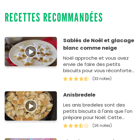
RECETTES RECOMMANDÉES
Sablés de Noël et glacage
blanc comme neige
Noël approche et vous avez
envie de faire des petits
biscuits pour vous réconforter
pendant l'hiver. Ça tombe
(33 notes)
bien, cette recette de sablé…
Anisbredele
Les anis bredeles sont des
petits biscuits à l'anis que l'on
prépare pour Noël. Cette
recette remporte la 5ème
(26 notes)
place du concours Cuisinons
nos régions : l'Alsace.