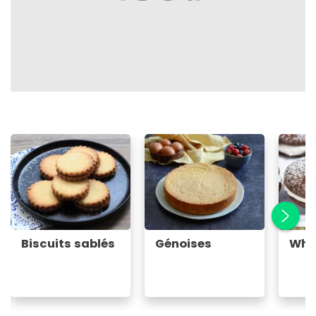
Biscuits sablés
Génoises
Who