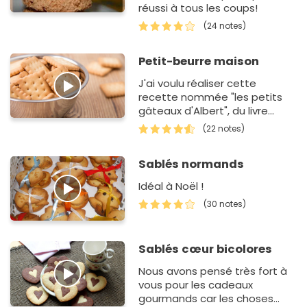
réussi à tous les coups!
(24 notes)
Petit-beurre maison
J'ai voulu réaliser cette
recette nommée "les petits
gâteaux d'Albert", du livre
petits gâteaux et plaisirs
(22 notes)
gourmands. Un délice !
Sablés normands
Idéal à Noël !
(30 notes)
Sablés cœur bicolores
Nous avons pensé très fort à
vous pour les cadeaux
gourmands car les choses