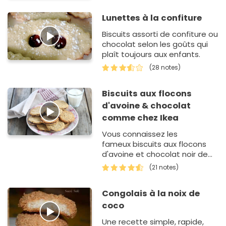
Lunettes à la confiture
Biscuits assorti de confiture ou
chocolat selon les goûts qui
plaît toujours aux enfants.
(28 notes)
Biscuits aux flocons
d'avoine & chocolat
comme chez Ikea
Vous connaissez les
fameux biscuits aux flocons
d'avoine et chocolat noir de
chez Ikea ? Et bien on les a
(21 notes)
refait à la maison et c'est
super bon !…
Congolais à la noix de
coco
Une recette simple, rapide,