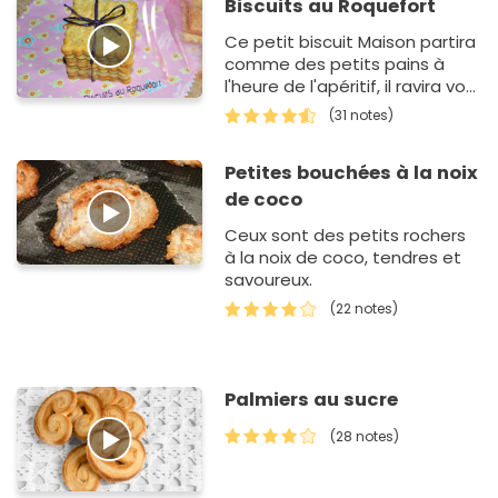
Biscuits au Roquefort
Ce petit biscuit Maison partira
comme des petits pains à
l'heure de l'apéritif, il ravira vos
palais grâce à la finesse de
(31 notes)
son goût et à son croquant. A
tester !
Petites bouchées à la noix
de coco
Ceux sont des petits rochers
à la noix de coco, tendres et
savoureux.
(22 notes)
Palmiers au sucre
(28 notes)