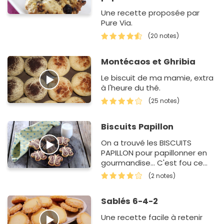
Une recette proposée par
Pure Via.
(20 notes)
Montécaos et Ghribia
Le biscuit de ma mamie, extra
à l'heure du thé.
(25 notes)
Biscuits Papillon
On a trouvé les BISCUITS
PAPILLON pour papillonner en
gourmandise... C'est fou ce
que l'on peut faire avec une
(2 notes)
simple pâte à sablés non ?
Sablés 6-4-2
Une recette facile à retenir