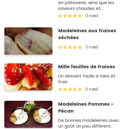
en pâtisserie, ainsi que les
saveurs chaudes et
généreuses des pays de
(1 note)
l'Orient. C'est pourquoi j'ai
voulu réaliser une assiette
Madeleines aux fraises
composée…
séchées
(1 note)
Mille feuilles de fraises
Un dessert facile à faire ét
frais.
(1 note)
Madeleines Pommes -
Pécan
De bonnes madeleines avec
un goût un peu différent.