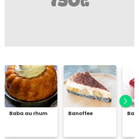
Baba au rhum
Banoffee
Bav