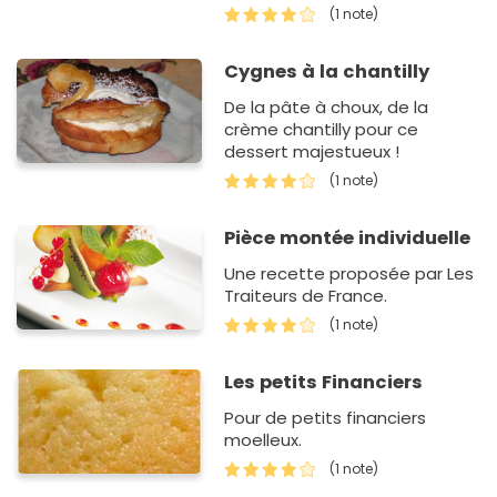
part quelques toutes petites
(1 note)
graines que l'on peut
apercevoir sur la photo,…
Cygnes à la chantilly
De la pâte à choux, de la
crème chantilly pour ce
dessert majestueux !
(1 note)
Pièce montée individuelle
Une recette proposée par Les
Traiteurs de France.
(1 note)
Les petits Financiers
Pour de petits financiers
moelleux.
(1 note)