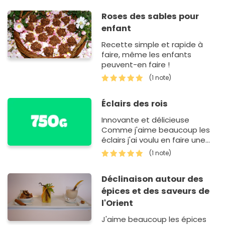
Roses des sables pour
enfant
Recette simple et rapide à
faire, même les enfants
peuvent-en faire !
(1 note)
Éclairs des rois
Innovante et délicieuse
Comme j'aime beaucoup les
éclairs j'ai voulu en faire une
variante pour l'épiphanie
(1 note)
Déclinaison autour des
épices et des saveurs de
l'Orient
J'aime beaucoup les épices