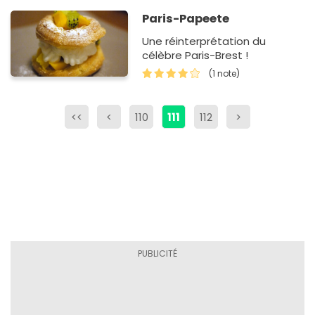
Paris-Papeete
Une réinterprétation du
célèbre Paris-Brest !
(1 note)
<<
<
110
111
112
>