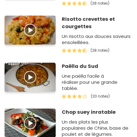
tout autre plat de votre choix,
(28 notes)
les enfants adorent.
Risotto crevettes et
courgettes
Un risotto aux douces saveurs
ensoleillées.
(28 notes)
Paëlla du Sud
Une paëlla facile à
réaliser pour une grande
tablée.
(20 notes)
Chop suey inratable
Un des plats les plus
populaires de Chine, base de
poulet et de légumes.