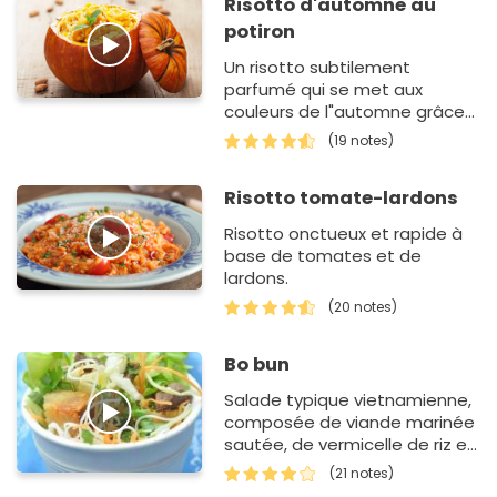
Risotto d'automne au
potiron
Un risotto subtilement
parfumé qui se met aux
couleurs de l"automne grâce
à son alliance avec le potiron.
(19 notes)
Risotto tomate-lardons
Risotto onctueux et rapide à
base de tomates et de
lardons.
(20 notes)
Bo bun
Salade typique vietnamienne,
composée de viande marinée
sautée, de vermicelle de riz et
de salade.
(21 notes)