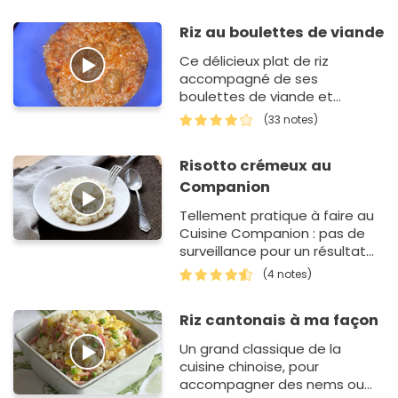
Riz au boulettes de viande
Ce délicieux plat de riz
accompagné de ses
boulettes de viande et
parfumé d'épices d'orient sera
(33 notes)
se faire apprécier par qui le
go…
Risotto crémeux au
Companion
Tellement pratique à faire au
Cuisine Companion : pas de
surveillance pour un résultat
bien crémeux. Vraiment
(4 notes)
bluffant.
Riz cantonais à ma façon
Un grand classique de la
cuisine chinoise, pour
accompagner des nems ou