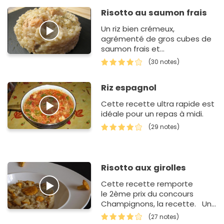
Risotto au saumon frais
Un riz bien crémeux,
agrémenté de gros cubes de
saumon frais et
délicieusement citronné.
(30 notes)
Riz espagnol
Cette recette ultra rapide est
idéale pour un repas à midi.
(29 notes)
Risotto aux girolles
Cette recette remporte
le 2ème prix du concours
Champignons, la recette. Un
risotto tout en saveurs
(27 notes)
automnales