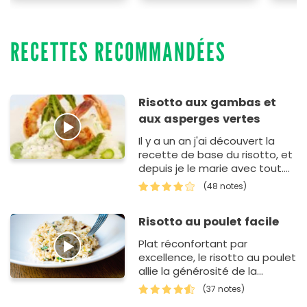
RECETTES RECOMMANDÉES
Risotto aux gambas et
aux asperges vertes
Il y a un an j'ai découvert la
recette de base du risotto, et
depuis je le marie avec tout.
Ici avec des pointes
(48 notes)
d'asperges et des gambas.
Risotto au poulet facile
Plat réconfortant par
excellence, le risotto au poulet
allie la générosité de la
gastronomie italienne à la
(37 notes)
simplicité d'u…