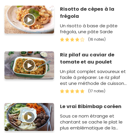
Risotto de cèpes à la
frégola
Un risotto à base de pâte
frégola, une pâte Sarde
(16 notes)
Riz pilaf au caviar de
tomate et au poulet
Un plat complet savoureux et
facile à préparer. Le riz pilaf
est une méthode de cuisson
du riz au four, avec d'autres
(17 notes)
ingrédients telles…
Le vrai Bibimbap coréen
Sous ce nom étrange et
chantant se cache le plat le
plus emblématique de la