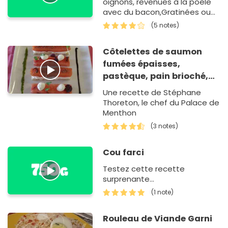
oignons, revenues à la poêle
avec du bacon,Gratinées ou
non au four avec de la crème
(5 notes)
soja.
Côtelettes de saumon
fumées épaisses,
pastèque, pain brioché,
mozzarella
Une recette de Stéphane
Thoreton, le chef du Palace de
Menthon
(3 notes)
Cou farci
Testez cette recette
surprenante...
(1 note)
Rouleau de Viande Garni