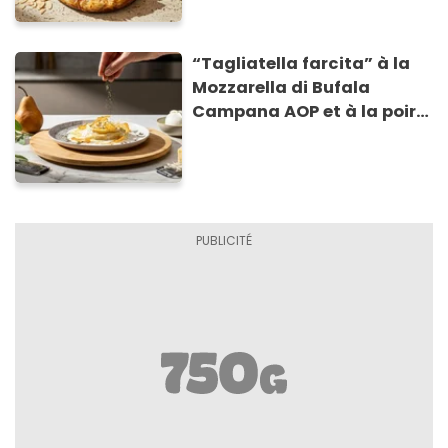
“Tagliatella farcita” à la
Mozzarella di Bufala
Campana AOP et à la poire
caramélisée, sur fondue et
tuiles croustillants de
Asiago AOP