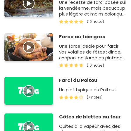
Une recette de farci basée sur
la vendéenne, mais beaucoup
plus légère et moins calorique
!
(16 notes)
Farce au foie gras
Une farce idéale pour farcir
vos volailles de fêtes : dinde,
chapon, poularde ou pintade.
Facile et rapide à préparer qui
(16 notes)
apporte un c&oc…
Farci du Poitou
Un plat typique du Poitou!
(7 notes)
Côtes de blettes au four
Cuites à la vapeur avec des