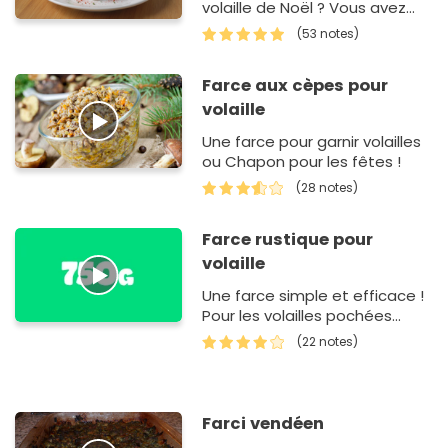
volaille de Noël ? Vous avez
toqué à la bonne porte. Tout
(53 notes)
d'abord, dans un saladie…
Farce aux cèpes pour
volaille
Une farce pour garnir volailles
ou Chapon pour les fêtes !
(28 notes)
Farce rustique pour
volaille
Une farce simple et efficace !
Pour les volailles pochées...
(22 notes)
Farci vendéen