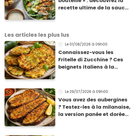
bouteille » : découvrez la
recette ultime de la sauce
César par un chef étoilé
Les articles les plus lus
Le 01/08/2026
à 09h00
Connaissez-vous les
Fritelle di Zucchine ? Ces
beignets italiens à la
courgette prêts en 10 min
sont un pur délice !
Le 29/07/2026
à 09h00
Vous avez des aubergines
? Testez-les à la milanaise,
la version panée et dorée
qui change du gratin
classique