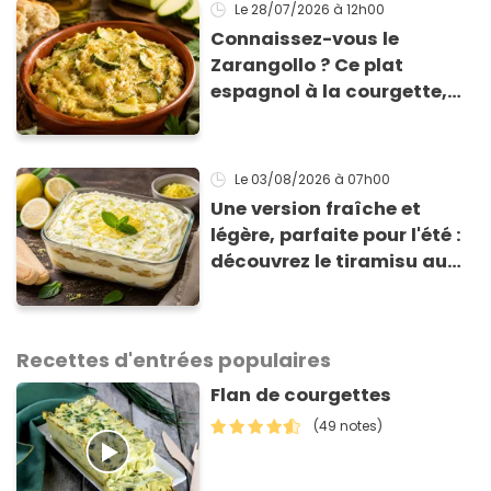
Le 28/07/2026
à 12h00
Connaissez-vous le
Zarangollo ? Ce plat
espagnol à la courgette,
prêt en 15 min pour moins
de 3 € !
Le 03/08/2026
à 07h00
Une version fraîche et
légère, parfaite pour l'été :
découvrez le tiramisu au
citron de Viviana, la
gagnante de Top Chef !
Recettes d'entrées populaires
Flan de courgettes
(49 notes)