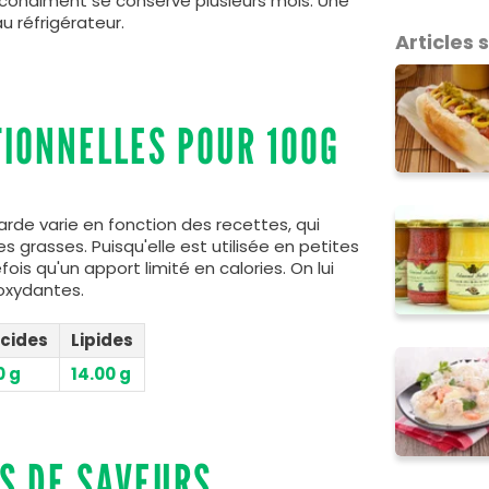
 condiment se conserve plusieurs mois. Une
au réfrigérateur.
Articles
TIONNELLES POUR 100G
rde varie en fonction des recettes, qui
s grasses. Puisqu'elle est utilisée en petites
ois qu'un apport limité en calories. On lui
ioxydantes.
cides
Lipides
0 g
14.00 g
S DE SAVEURS