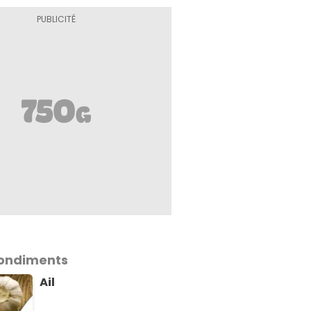
assiette
Condiments
Ail