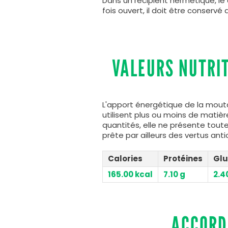
Dans un récipient hermétique, le
fois ouvert, il doit être conservé 
VALEURS NUTRI
L'apport énergétique de la mouta
utilisent plus ou moins de matière
quantités, elle ne présente toutef
prête par ailleurs des vertus ant
Calories
Protéines
Glu
165.00 kcal
7.10 g
2.4
ACCORD