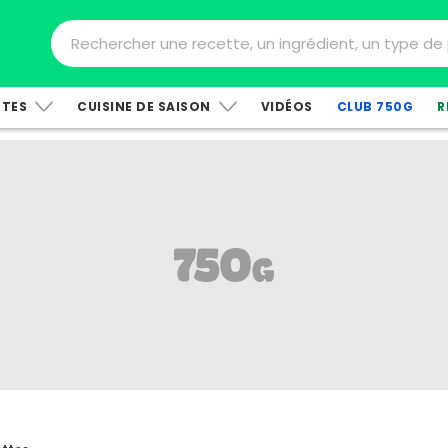
TTES
CUISINE DE SAISON
VIDÉOS
CLUB 750G
R