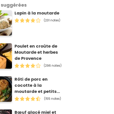
 suggérées
Lapin à la moutarde
(231 notes)
Poulet en croûte de
Moutarde et herbes
de Provence
(296 notes)
Rôti de porc en
cocotte à la
moutarde et petits
oignons
(155 notes)
Bœuf glacé miel et