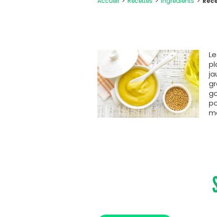
Accueil
Recettes
Ingrédients
Rece
Le
pl
ja
gr
go
po
m