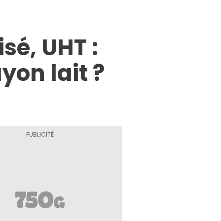
isé, UHT :
on lait ?