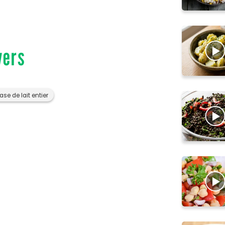
vers
ase de lait entier