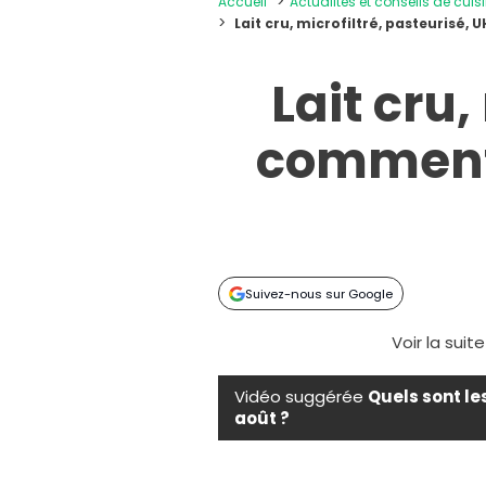
Accueil
Actualités et conseils de cuis
Lait cru, microfiltré, pasteurisé,
Lait cru,
comment 
Suivez-nous sur Google
Voir la suit
Vidéo suggérée
Quels sont le
août ?