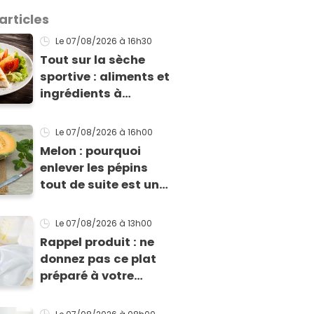
articles
Le 07/08/2026
à 16h30
Tout sur la sèche
sportive : aliments et
ingrédients à
privilégier pour une
sèche efficace
Le 07/08/2026
à 16h00
Melon : pourquoi
enlever les pépins
tout de suite est une
grosse erreur
Le 07/08/2026
à 13h00
Rappel produit : ne
donnez pas ce plat
préparé à votre
enfant s'il présente
cette allergie