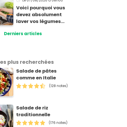
Le 07/08/2026
à 08h00
Voici pourquoi vous
devez absolument
laver vos légumes
même bio selon cette
Derniers articles
experte en hygiène
les plus recherchées
Salade de pâtes
comme en Italie
(128 notes)
Salade de riz
traditionnelle
(176 notes)