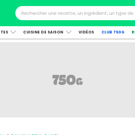
TTES
CUISINE DE SAISON
VIDÉOS
CLUB 750G
R