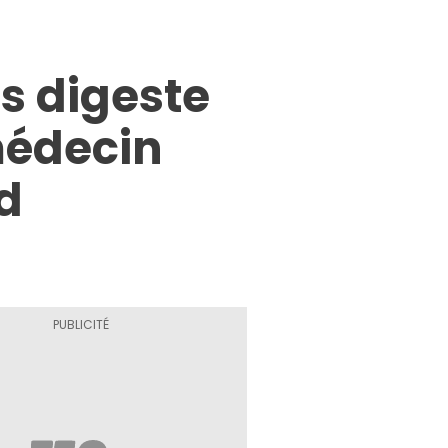
us digeste
médecin
d