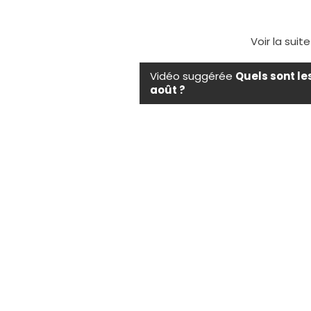
Voir la suit
Vidéo suggérée
Quels sont le
août ?