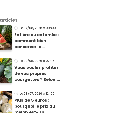
articles
Le 07/08/2026
à 09h00
Entière ou entamée :
comment bien
conserver la
pastèque ?
Le 02/08/2026
à 07h16
Vous voulez profiter
de vos propres
courgettes ? Selon ce
jardinier, il est encore
temps de les planter
Le 08/07/2026
à 12h00
pour les récolter dès
Plus de 5 euros :
la fin de l’été !
pourquoi le prix du
melon est-il si