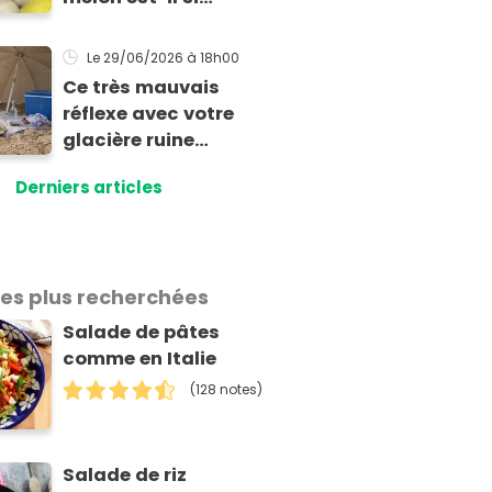
exorbitant en ce
début de saison
Le 29/06/2026
à 18h00
estivale ?
Ce très mauvais
réflexe avec votre
glacière ruine
totalement la
Derniers articles
fraîcheur de vos
aliments et boissons
les plus recherchées
Salade de pâtes
comme en Italie
(128 notes)
Salade de riz