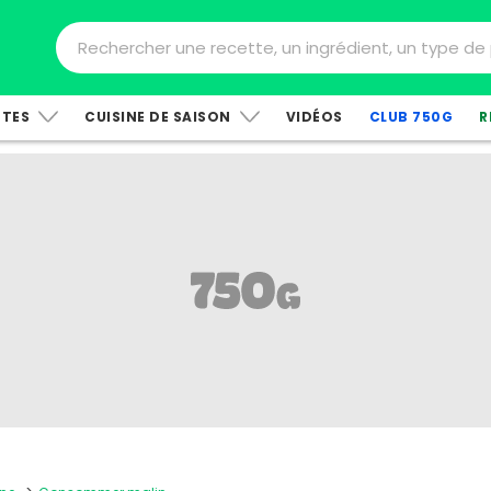
TTES
CUISINE DE SAISON
VIDÉOS
CLUB 750G
R