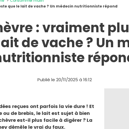
ine
Consommer malin
este que le lait de vache ? Un médecin nutritionniste répond
hèvre : vraiment pl
 lait de vache ? Un 
nutritionniste répon
Publié le 20/11/2025 à 16:12
dées reçues ont parfois la vie dure ! Et
 ou de brebis, le lait est sujet à bien
chèvre est-il plus facile à digérer ? La
mey démêle le vrai du faux.