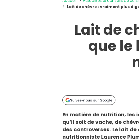
Accueil
Actualités et conseils de cuis
Lait de chèvre : vraiment plus dig
Lait de c
que le
Suivez-nous sur Google
En matière de nutrition, les i
qu’il soit de vache, de chèvre
des controverses. Le lait de 
nutritionniste Laurence Plu