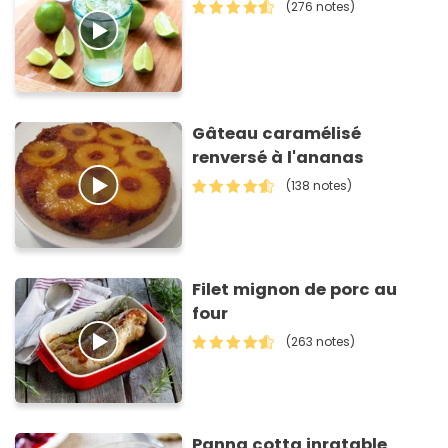
(276 notes)
Gâteau caramélisé
renversé à l'ananas
(138 notes)
Filet mignon de porc au
four
(263 notes)
Panna cotta inratable