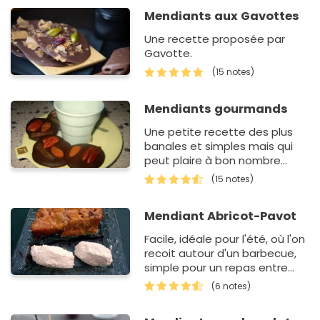
Mendiants aux Gavottes
Une recette proposée par
Gavotte.
(15 notes)
Mendiants gourmands
Une petite recette des plus
banales et simples mais qui
peut plaire à bon nombre
d'entre vous !
(15 notes)
Mendiant Abricot-Pavot
Facile, idéale pour l'été, où l'on
recoit autour d'un barbecue,
simple pour un repas entre
amis, peut être préparé la
(6 notes)
veille.