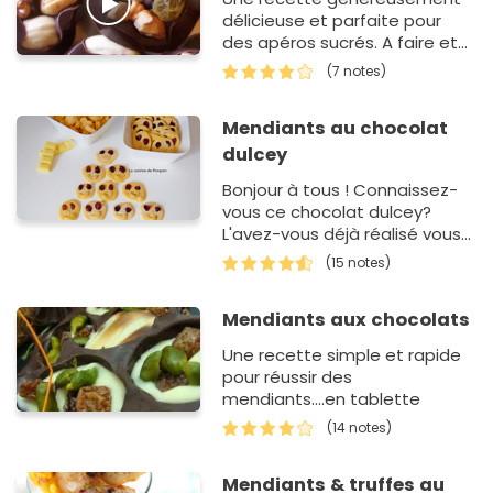
délicieuse et parfaite pour
des apéros sucrés. A faire et
goûter d'urgence !
(7 notes)
Mendiants au chocolat
dulcey
Bonjour à tous ! Connaissez-
vous ce chocolat dulcey?
L'avez-vous déjà réalisé vous-
même? Ce n'est pas
(15 notes)
compliqué, il…
Mendiants aux chocolats
Une recette simple et rapide
pour réussir des
mendiants....en tablette
(14 notes)
Mendiants & truffes au