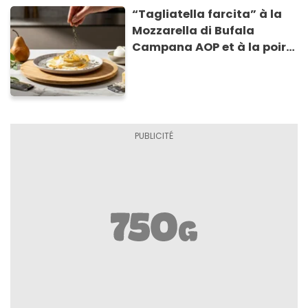
“Tagliatella farcita” à la
Mozzarella di Bufala
Campana AOP et à la poire
caramélisée, sur fondue et
tuiles croustillants de
Asiago AOP