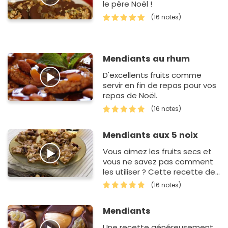
le père Noël !
(16 notes)
Mendiants au rhum
D'excellents fruits comme
servir en fin de repas pour vos
repas de Noël.
(16 notes)
Mendiants aux 5 noix
Vous aimez les fruits secs et
vous ne savez pas comment
les utiliser ? Cette recette de
mendiants a besoin
(16 notes)
de plusieurs variétés de noix
diff&eac…
Mendiants
Une recette généreusement