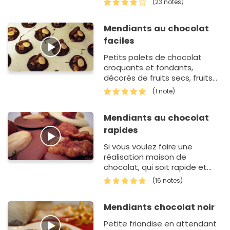
(23 notes)
sucré. Aujourd'hui, vous allez
prépar…
Mendiants au chocolat
faciles
Petits palets de chocolat
croquants et fondants,
décorés de fruits secs, fruits
confits pour une pause
(1 note)
gourmande.
Mendiants au chocolat
rapides
Si vous voulez faire une
réalisation maison de
chocolat, qui soit rapide et
délicieuse, cette recette est
(16 notes)
pour vous, des mendiants au
chocolat blanc, au lait ou no…
Mendiants chocolat noir
Petite friandise en attendant