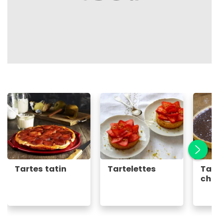
Tartes tatin
Tartelettes
Tart
cho