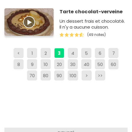
Tarte chocolat-verveine
Un dessert frais et chocolaté.
Il n'y a aucune cuisson.
(49 notes)
<
1
2
3
4
5
6
7
8
9
10
20
30
40
50
60
70
80
90
100
>
>>