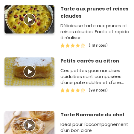
Tarte aux prunes et reines
claudes
Délicieuse tarte aux prunes et
reines claudes. Facile et rapide
à réaliser.
(118 notes)
Petits carrés au citron
Ces petites gourmandises
acidulées sont composées
d'une pâte sablée et d'une
crème au citron, le tout
(99 notes)
saupoudré de sucre glace ! Un
vrai délice qui devrait ravir le…
Tarte Normande du chef
Idéal pour l'accompagnement
d'un bon cidre