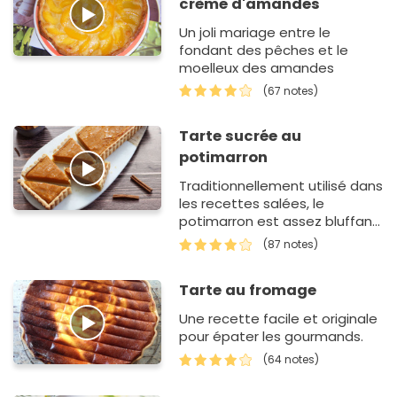
crème d'amandes
Un joli mariage entre le
fondant des pêches et le
moelleux des amandes
(67 notes)
Tarte sucrée au
potimarron
Traditionnellement utilisé dans
les recettes salées, le
potimarron est assez bluffant
dans une tarte sucrée !
(87 notes)
Tarte au fromage
Une recette facile et originale
pour épater les gourmands.
(64 notes)