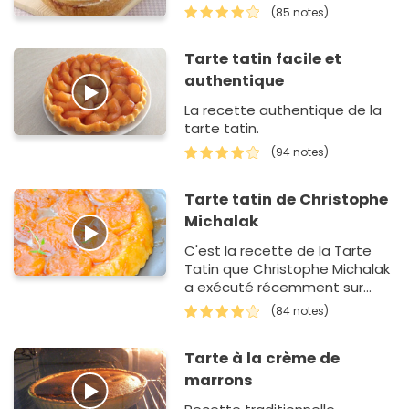
(85 notes)
Tarte tatin facile et
authentique
La recette authentique de la
tarte tatin.
(94 notes)
Tarte tatin de Christophe
Michalak
C'est la recette de la Tarte
Tatin que Christophe Michalak
a exécuté récemment sur
Teva. La quantité de sirop
(84 notes)
pour pocher les pommes me
semblait excessive : 1 kg de…
Tarte à la crème de
marrons