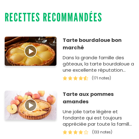
RECETTES RECOMMANDÉES
Tarte bourdaloue bon
marché
Dans la grande famille des
gâteaux, la tarte bourdaloue a
une excellente réputation
auprès des amateurs de
(171 notes)
fruits. Aujourd'hui, vous allez
ensui…
Tarte aux pommes
amandes
Une jolie tarte légère et
fondante qui est toujours
appréciée par toute la famille.
Elle peut être accompagnée
(133 notes)
d'une boule…