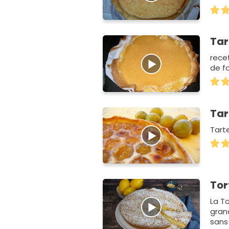
Tar
recet
de f
Tar
Tart
Tor
La T
gran
sans 