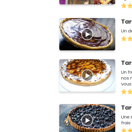
Tar
Un d
Tar
Un fr
nos m
vous
Tar
Une r
frais