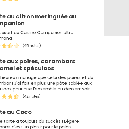
te au citron meringuée au
mpanion
essert au Cuisine Companion ultra
mand.
(45 notes)
te aux poires, carambars
amel et spéculoos
 heureux mariage que celui des poires et du
mbar ! J'ai fait en plus une pâte sablée aux
uloos pour que l'ensemble du dessert soit
onieux d'un point…
(42 notes)
te au Coco
e tarte a toujours du succès ! Légère,
nte, c'est un plaisir pour le palais.