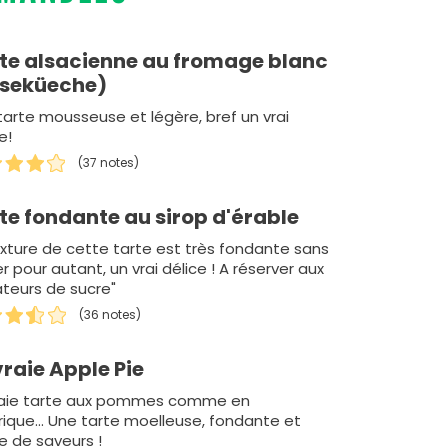
te alsacienne au fromage blanc
seküeche)
tarte mousseuse et légère, bref un vrai
e!
(37 notes)
te fondante au sirop d'érable
exture de cette tarte est très fondante sans
r pour autant, un vrai délice ! A réserver aux
teurs de sucre"
(36 notes)
vraie Apple Pie
raie tarte aux pommes comme en
ique... Une tarte moelleuse, fondante et
e de saveurs !