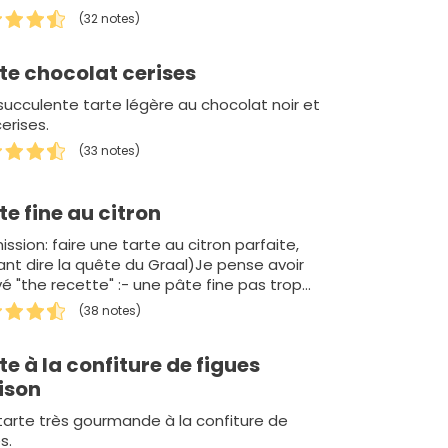
(32 notes)
te chocolat cerises
succulente tarte légère au chocolat noir et
erises.
(33 notes)
te fine au citron
ssion: faire une tarte au citron parfaite,
ant dire la quête du Graal)Je pense avoir
vé "the recette" :- une pâte fine pas trop
ée- une garniture g…
(38 notes)
te à la confiture de figues
ison
tarte très gourmande à la confiture de
s.