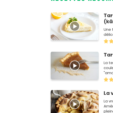
Tar
(kä
Une 
délic
Tar
La t
coule
"ama
La 
La v
Amér
plein