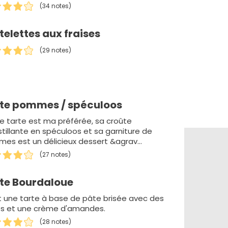
(34 notes)
telettes aux fraises
(29 notes)
te pommes / spéculoos
e tarte est ma préférée, sa croûte
stillante en spéculoos et sa garniture de
es est un délicieux dessert &agrav…
(27 notes)
te Bourdaloue
t une tarte à base de pâte brisée avec des
es et une crème d'amandes.
(28 notes)