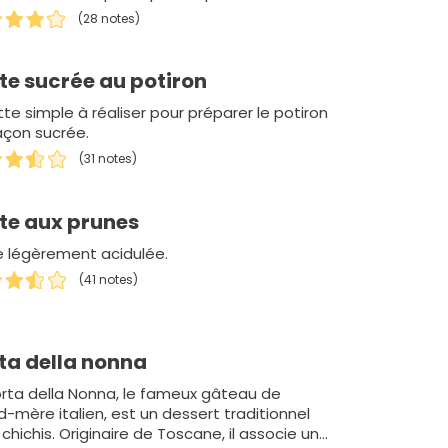
(28 notes)
te sucrée au potiron
te simple à réaliser pour préparer le potiron
açon sucrée.
(31 notes)
te aux prunes
e légèrement acidulée.
(41 notes)
ta della nonna
orta della Nonna, le fameux gâteau de
d-mère italien, est un dessert traditionnel
chichis. Originaire de Toscane, il associe une