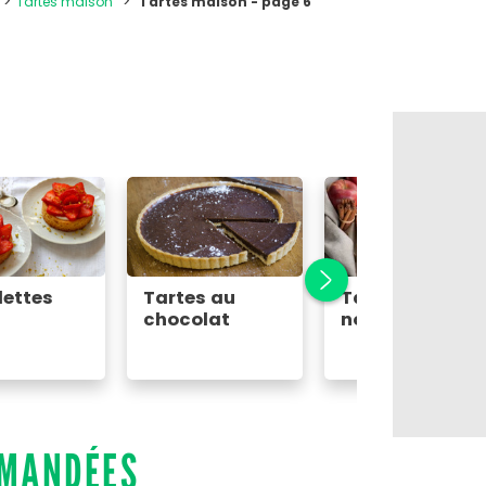
Tartes maison
Tartes maison - page 6
lettes
Tartes au
Tartes
chocolat
normandes
MMANDÉES