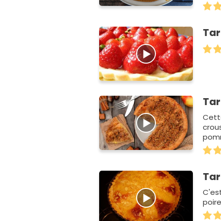
pât…
Tar
Tar
Cett
crou
pomm
Tar
C'es
poir