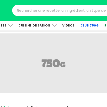
TTES
CUISINE DE SAISON
VIDÉOS
CLUB 750G
R