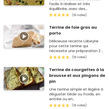
facile à réaliser et très
équilibrée, avec des
courgettes et du saumon.
(16 notes)
Terrine de foie gras au
porto
Délicieuse recette Labeyrie
pour cette terrine qui
nécessite une préparation 2 à
5 jours à l'avance.
(16 notes)
Terrine de courgettes à la
brousse et aux pingons de
pin
Une terrine simple et légère à
déguster tiède ou froide, en
entrée ou en
accompagnement !
(16 notes)