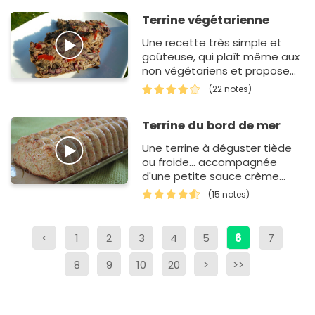
Terrine végétarienne
Une recette très simple et
goûteuse, qui plaît même aux
non végétariens et propose
une alternative très
(22 notes)
intéressante à la viande pour
le soir.
Terrine du bord de mer
Une terrine à déguster tiède
ou froide... accompagnée
d'une petite sauce crème
fraîche, citron, ciboulette... Un
(15 notes)
vrai régal...Une recette
proposée par Patchouka du…
<
1
2
3
4
5
6
7
8
9
10
20
>
>>