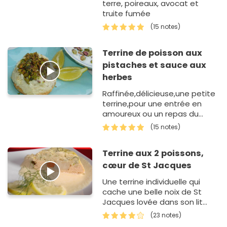
terre, poireaux, avocat et
truite fumée
(15 notes)
Terrine de poisson aux
pistaches et sauce aux
herbes
Raffinée,délicieuse,une petite
terrine,pour une entrée en
amoureux ou un repas du
dimanche!
(15 notes)
Terrine aux 2 poissons,
cœur de St Jacques
Une terrine individuelle qui
cache une belle noix de St
Jacques lovée dans son lit
bicolore de poissons.
(23 notes)