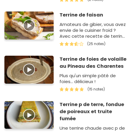
de noix de cajou, cette
préparat…
Terrine de faisan
Amateurs de gibier, vous avez
envie de le cuisiner froid ?
Avec cette recette de terrine
de faisan à faire quelques
(25 notes)
jours avant, vous allez
innover. Tou…
Terrine de foies de volaille
au Pineau des Charentes
Plus qu'un simple pâté de
foies... délicieux !
(15 notes)
Terrine p de terre, fondue
de poireaux et truite
fumée
Une terrine chaude avec p de