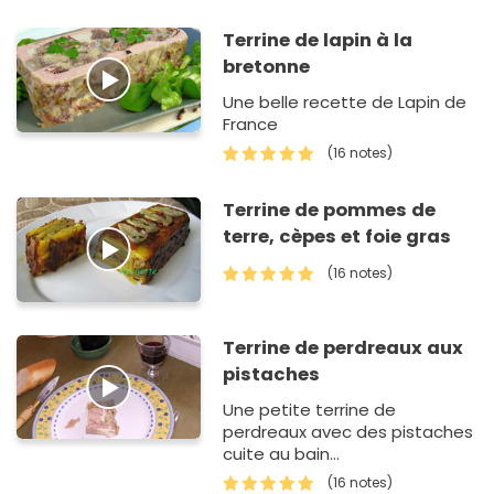
Terrine de lapin à la
bretonne
Une belle recette de Lapin de
France
(16 notes)
Terrine de pommes de
terre, cèpes et foie gras
(16 notes)
Terrine de perdreaux aux
pistaches
Une petite terrine de
perdreaux avec des pistaches
cuite au bain
marie.Préparation à base de
(16 notes)