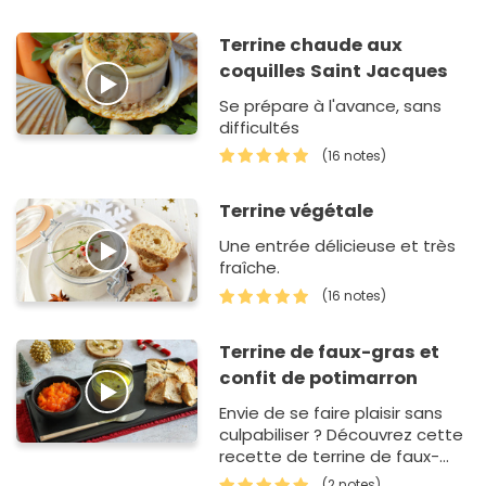
perdreaux (produit de la
chasse, des pistaches
Terrine chaude aux
grill&eacu…
coquilles Saint Jacques
Se prépare à l'avance, sans
difficultés
(16 notes)
Terrine végétale
Une entrée délicieuse et très
fraîche.
(16 notes)
Terrine de faux-gras et
confit de potimarron
Envie de se faire plaisir sans
culpabiliser ? Découvrez cette
recette de terrine de faux-
gras ultra-gourmande. A base
(2 notes)