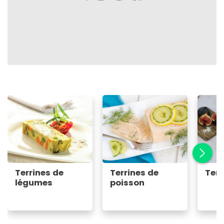
Terrines de
Terrines de
Terr
légumes
poisson