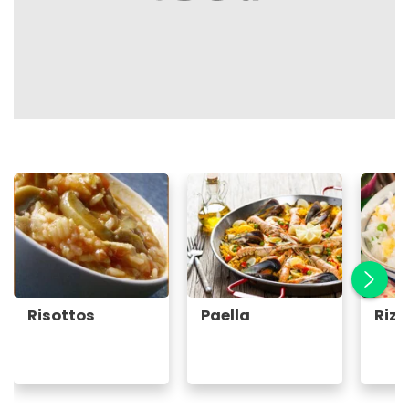
Risottos
Paella
Riz 