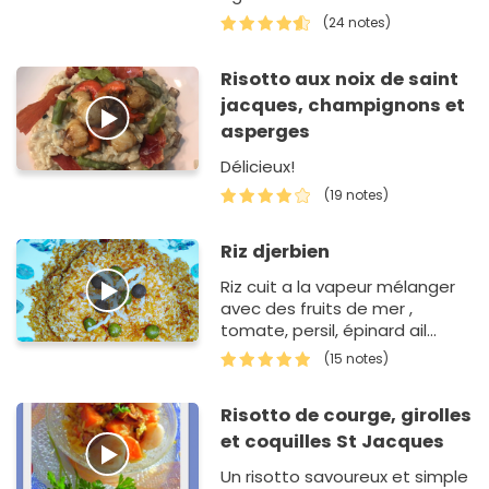
citrons, d'aneth et de
(24 notes)
parmesan.
Risotto aux noix de saint
jacques, champignons et
asperges
Délicieux!
(19 notes)
Riz djerbien
Riz cuit a la vapeur mélanger
avec des fruits de mer ,
tomate, persil, épinard ail
oignon et ses 4 épices.
(15 notes)
Risotto de courge, girolles
et coquilles St Jacques
Un risotto savoureux et simple