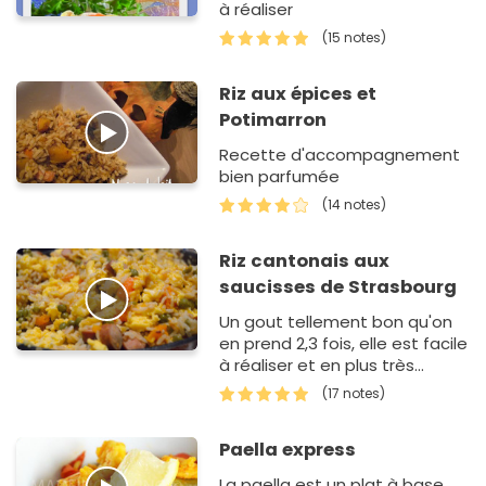
à réaliser
(15 notes)
Riz aux épices et
Potimarron
Recette d'accompagnement
bien parfumée
(14 notes)
Riz cantonais aux
saucisses de Strasbourg
Un gout tellement bon qu'on
en prend 2,3 fois, elle est facile
à réaliser et en plus très
bonne !
(17 notes)
Paella express
La paella est un plat à base