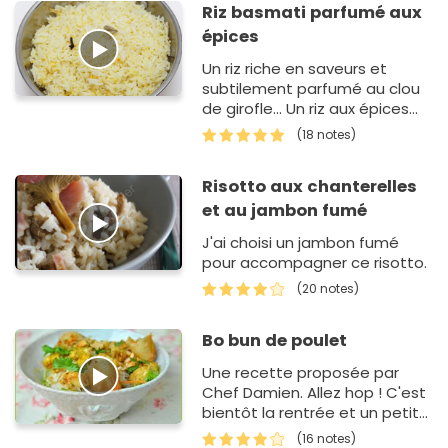
Riz basmati parfumé aux
épices
Un riz riche en saveurs et
subtilement parfumé au clou
de girofle... Un riz aux épices
pour accompagner vos plats.
(18 notes)
Risotto aux chanterelles
et au jambon fumé
J'ai choisi un jambon fumé
pour accompagner ce risotto.
(20 notes)
Bo bun de poulet
Une recette proposée par
Chef Damien. Allez hop ! C'est
bientôt la rentrée et un petit
plat simple, goûteux et
(16 notes)