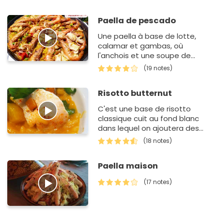
surtout rapide, c'est ce qu…
Paella de pescado
Une paella à base de lotte,
calamar et gambas, où
l'anchois et une soupe de
rouget viennent palier
(19 notes)
l'absence de moules (qui
n'avaient pas été livrées à la
Risotto butternut
poissonni…
C'est une base de risotto
classique cuit au fond blanc
dans lequel on ajoutera des
dès de courge butternut juste
(18 notes)
snacké, le risotto sera lié au
dernier moment au la…
Paella maison
(17 notes)