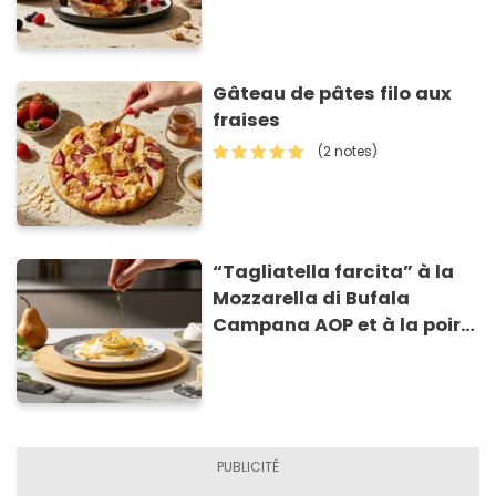
Gâteau de pâtes filo aux
fraises
(2 notes)
“Tagliatella farcita” à la
Mozzarella di Bufala
Campana AOP et à la poire
caramélisée, sur fondue et
tuiles croustillants de
Asiago AOP