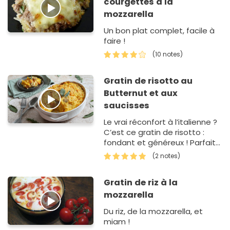
courgettes à la
mozzarella
Un bon plat complet, facile à
faire !
(10 notes)
Gratin de risotto au
Butternut et aux
saucisses
Le vrai réconfort à l’italienne ?
C’est ce gratin de risotto :
fondant et généreux ! Parfait
pour réchauffer les repa…
(2 notes)
Gratin de riz à la
mozzarella
Du riz, de la mozzarella, et
miam !