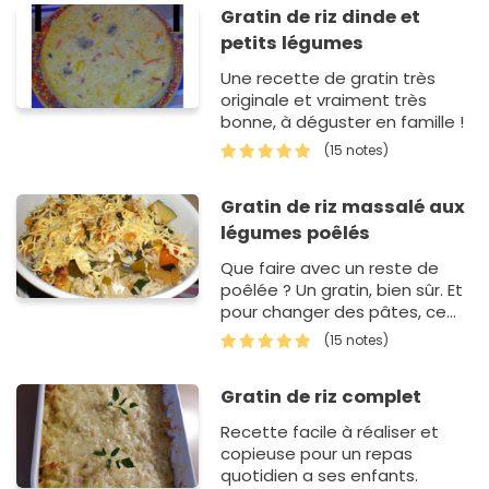
Gratin de riz dinde et
petits légumes
Une recette de gratin très
originale et vraiment très
bonne, à déguster en famille !
(15 notes)
Gratin de riz massalé aux
légumes poêlés
Que faire avec un reste de
poêlée ? Un gratin, bien sûr. Et
pour changer des pâtes, ce
sera avec du riz cuit avec du
(15 notes)
massalé.
Gratin de riz complet
Recette facile à réaliser et
copieuse pour un repas
quotidien a ses enfants.