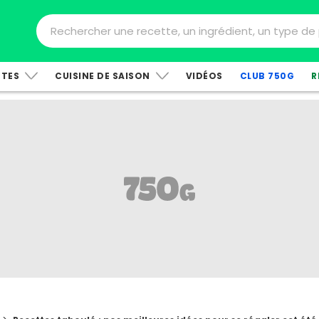
TTES
CUISINE DE SAISON
VIDÉOS
CLUB 750G
R