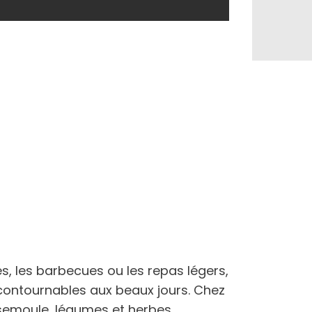
es, les barbecues ou les repas légers,
incontournables aux beaux jours. Chez
semoule, légumes et herbes