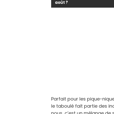
août ?
Parfait pour les pique-niqu
le taboulé fait partie des 
nous, c’est un mélange de 