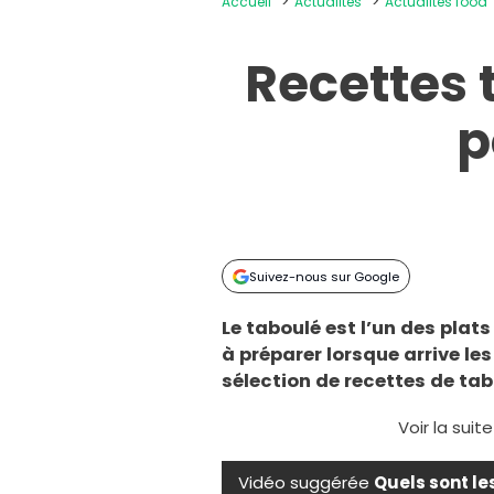
Accueil
Actualités
Actualités food
Recettes 
p
Suivez-nous sur Google
Le taboulé est l’un des plats
à préparer lorsque arrive le
sélection de recettes de tabou
Voir la suit
Vidéo suggérée
Quels sont le