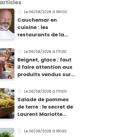
articles
Le 06/08/2026
à 18h00
Cauchemar en
cuisine : les
restaurants de la
toute première
saison sont-ils
Le 06/08/2026
à 17h30
encore ouverts ?
Beignet, glace : faut
il faire attention aux
produits vendus sur
la plage ?
Le 06/08/2026
à 17h00
Salade de pommes
de terre : le secret de
Laurent Mariotte
pour un goût
inimitable
Le 06/08/2026
à 16h30