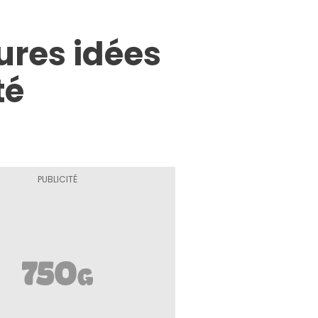
ures idées
té