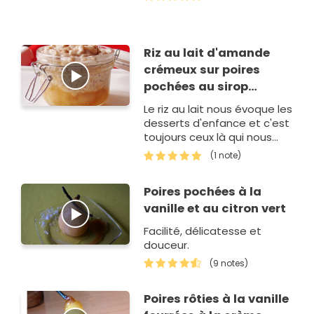
Riz au lait d'amande
crémeux sur poires
pochées au sirop
d'érable épicé
Le riz au lait nous évoque les
desserts d'enfance et c'est
toujours ceux là qui nous
font le plus plaisir. J'ai
(1 note)
remplacé le lait par la
douceur du lait d'amande.
Poires pochées à la
Pu…
vanille et au citron vert
Facilité, délicatesse et
douceur.
(9 notes)
Poires rôties à la vanille