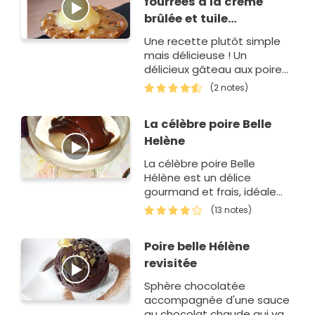
fourrées à la crème
brûlée et tuile
craquante à la noisette
Une recette plutôt simple
mais délicieuse ! Un
délicieux gâteau aux poires
légèrement
(2 notes)
caramélisé.Cette recette
remporte la 4ème place du
La célèbre poire Belle
concours Envie de poires.
Helène
La célèbre poire Belle
Hélène est un délice
gourmand et frais, idéale
pour un dessert léger....
(13 notes)
Poire belle Hélène
revisitée
Sphère chocolatée
accompagnée d'une sauce
au chocolat chaude qui va