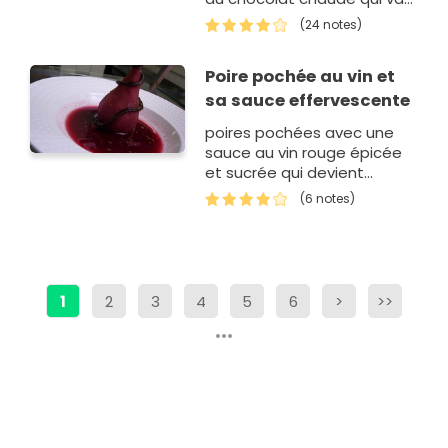
laisser apparaître un coeur
(24 notes)
de poires pochées aux
épices, de streusel et de
Poire pochée au vin et
crème glacée à la va…
sa sauce effervescente
poires pochées avec une
sauce au vin rouge épicée
et sucrée qui devient
effervescente au dernier
(6 notes)
moment et reste petillante
a la dégustation
1
2
3
4
5
6
>
>>