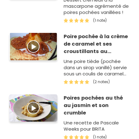
mascarpone agrémenté de
poires pochées vanillées !
(1 note)
Poire pochée à la crème
de caramel et ses
croustillants au
chocolat
Une poire tiède (pochée
dans un sirop vanillé) servie
sous un coulis de caramel
au beurre salé avec des
(2 notes)
croustillants au
chocolat..sur un lit de crème
Poires pochées au thé
anglaise.
au jasmin et son
crumble
Une recette de Pascale
Weeks pour BRITA
(1 note)