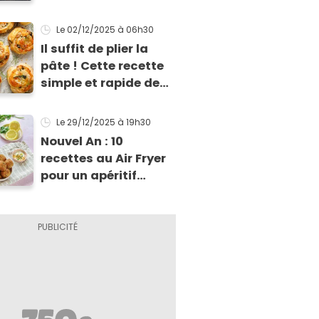
Le 02/12/2025
à 06h30
Il suffit de plier la
pâte ! Cette recette
simple et rapide de
feuilletés va vous
sauver pour l’apéritif
Le 29/12/2025
à 19h30
de Noël
Nouvel An : 10
recettes au Air Fryer
pour un apéritif
dînatoire