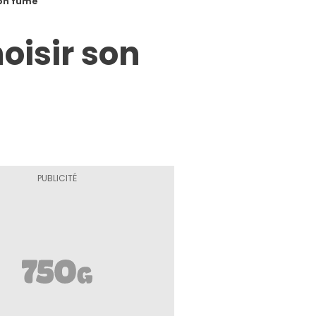
mon fumé
oisir son