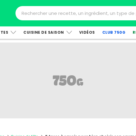
TTES
CUISINE DE SAISON
VIDÉOS
CLUB 750G
R