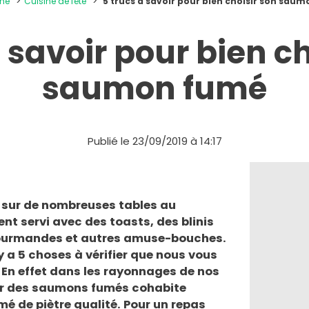
ine
Cuisine de fête
5 trucs à savoir pour bien choisir son sau
à savoir pour bien ch
saumon fumé
Publié le 23/09/2019 à 14:17
 sur de nombreuses tables au
t servi avec des toasts, des blinis
gourmandes et autres amuse-bouches.
 y a 5 choses à vérifier que nous vous
. En effet dans les rayonnages de nos
eur des saumons fumés cohabite
 de piètre qualité. Pour un repas