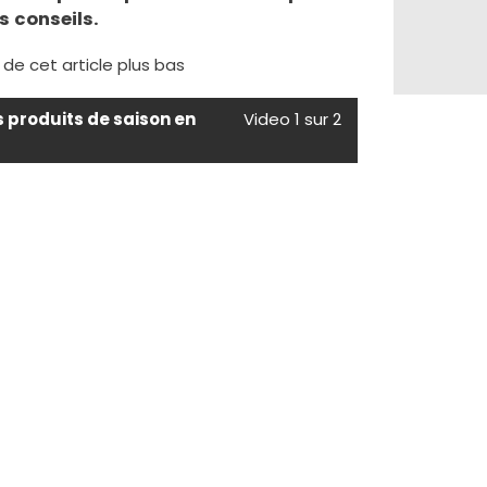
s conseils.
e de cet article plus bas
s produits de saison en
Video 1 sur 2