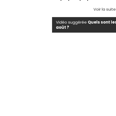
Voir la suit
Vidéo suggérée
Quels sont le
août ?