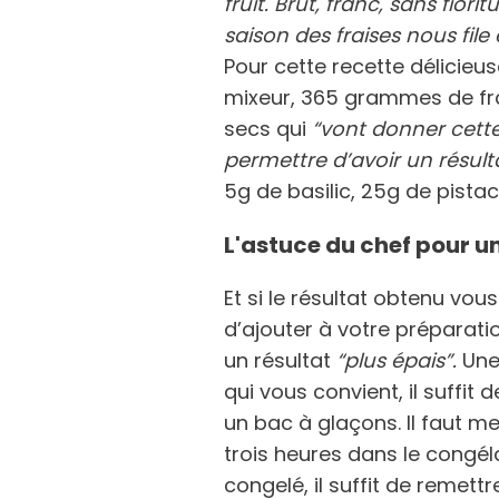
fruit. Brut, franc, sans fior
saison des fraises nous file 
Pour cette recette délicieu
mixeur, 365 grammes de fra
secs qui
“vont donner cett
permettre d’avoir un résulta
5g de basilic, 25g de pistac
L'astuce du chef pour u
Et si le résultat obtenu vou
d’ajouter à votre préparati
un résultat
“plus épais”.
Une 
qui vous convient, il suffit
un bac à glaçons. Il faut m
trois heures dans le congéla
congelé, il suffit de remett