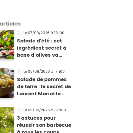
articles
Le 07/08/2026
à 12h00
Salade d'été : cet
ingrédient secret à
base d'olives va
rendre vos tomates
mozza inoubliables
Le 06/08/2026
à 17h00
Salade de pommes
de terre : le secret de
Laurent Mariotte
pour un goût
inimitable
Le 06/08/2026
à 07h00
3 astuces pour
réussir son barbecue
à tous les coups