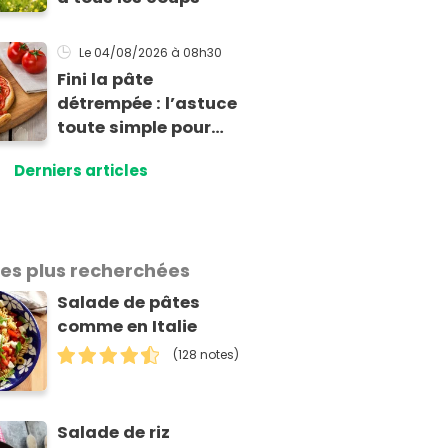
Le 04/08/2026
à 08h30
Fini la pâte
détrempée : l’astuce
toute simple pour
réussir une tarte à la
Derniers articles
tomate parfaitement
croustillante
les plus recherchées
Salade de pâtes
comme en Italie
(128 notes)
Salade de riz