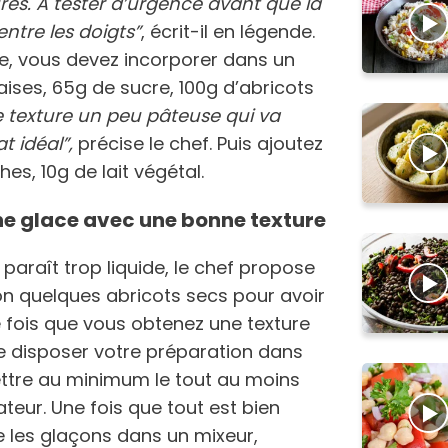
itures. À tester d’urgence avant que la
entre les doigts”
, écrit-il en légende.
se, vous devez incorporer dans un
ises, 65g de sucre, 100g d’abricots
e texture un peu pâteuse qui va
t idéal”,
précise le chef. Puis ajoutez
hes, 10g de lait végétal.
ne glace avec une bonne texture
s paraît trop liquide, le chef propose
on quelques abricots secs pour avoir
fois que vous obtenez une texture
 de disposer votre préparation dans
ettre au minimum le tout au moins
teur. Une fois que tout est bien
re les glaçons dans un mixeur,