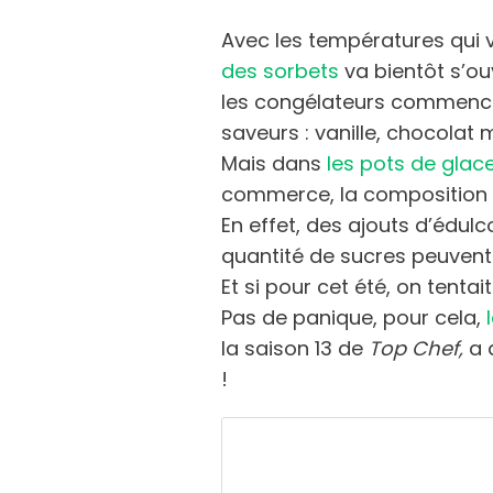
Avec les températures qui v
des sorbets
va bientôt s’ou
les congélateurs commence
saveurs : vanille, chocolat
Mais dans
les pots de glac
commerce, la composition p
En effet, des ajouts d’édul
quantité de sucres peuvent 
Et si pour cet été, on tent
Pas de panique, pour cela,
l
la saison 13 de
Top Chef,
a 
!