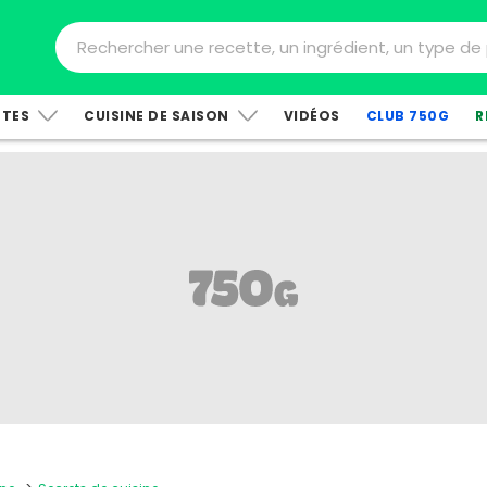
TTES
CUISINE DE SAISON
VIDÉOS
CLUB 750G
R