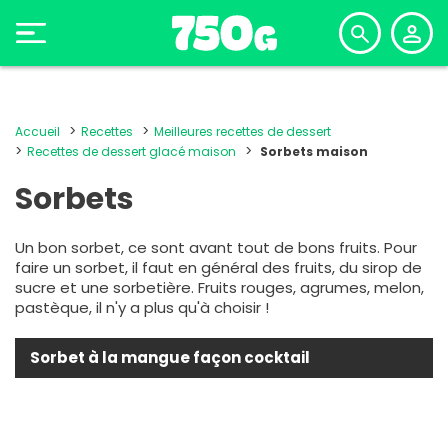
Accueil
Recettes
Meilleures recettes de dessert
Recettes de dessert glacé maison
Sorbets maison
Sorbets
Un bon sorbet, ce sont avant tout de bons fruits. Pour
faire un sorbet, il faut en général des fruits, du sirop de
sucre et une sorbetière. Fruits rouges, agrumes, melon,
pastèque, il n'y a plus qu'à choisir !
Sorbet à la mangue façon cocktail