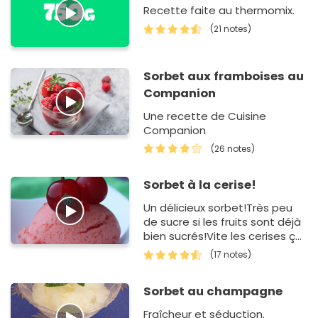
Recette faite au thermomix.
(21 notes)
Sorbet aux framboises au
Companion
Une recette de Cuisine
Companion
(26 notes)
Sorbet à la cerise!
Un délicieux sorbet!Très peu
de sucre si les fruits sont déjà
bien sucrés!Vite les cerises ça
ne dure pas longtemps!
(17 notes)
Sorbet au champagne
Fraîcheur et séduction.