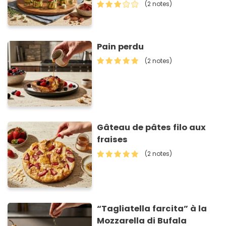
séchées
(2 notes)
Pain perdu
(2 notes)
Gâteau de pâtes filo aux
fraises
(2 notes)
“Tagliatella farcita” à la
Mozzarella di Bufala