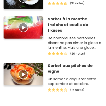
(32 notes)
Sorbet à la menthe
fraîche et coulis de
fraises
De nombreuses personnes
disent ne pas aimer la glace à
la menthe. Mais une glace
industrielle et un sorbet à la
(20 notes)
menthe fraîche du jardin ont
une saveur très différe…
Sorbet aux pêches de
vigne
Un sorbet à déguster entre
septembre et octobre.
(15 notes)