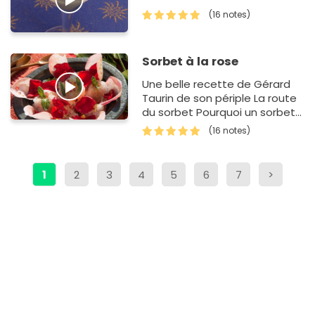
(16 notes)
Sorbet à la rose
Une belle recette de Gérard
Taurin de son périple La route
du sorbet Pourquoi un sorbet
à la rose ? Simplement car je
(16 notes)
me trouve dans une vallée
encaissée autour d'…
1
2
3
4
5
6
7
>