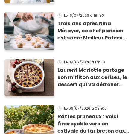
projet face aux difficultés
Le 16/07/2026
à 18h30
Trois ans après Nina
Métayer, ce chef parisien
est sacré Meilleur Pâtissier
du monde en 2026 !
Le 08/07/2026
à 17h30
Laurent Mariotte partage
son mirliton aux cerises, le
dessert qui va détrôner
votre clafoutis
Le 06/07/2026
à 08h00
Exit les pruneaux : voici
l'incroyable version
estivale du far breton aux