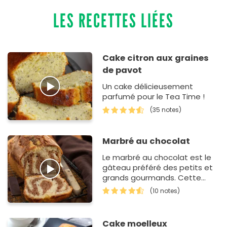
LES RECETTES LIÉES
Cake citron aux graines
de pavot
Un cake délicieusement
parfumé pour le Tea Time !
(35 notes)
Marbré au chocolat
Le marbré au chocolat est le
gâteau préféré des petits et
grands gourmands. Cette
recette est tellement facile à
(10 notes)
pré…
Cake moelleux