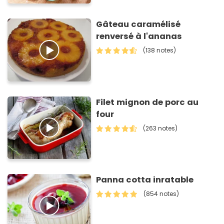
Gâteau caramélisé
renversé à l'ananas
(138 notes)
Filet mignon de porc au
four
(263 notes)
Panna cotta inratable
(854 notes)