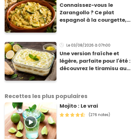
Connaissez-vous le
Zarangollo ? Ce plat
espagnol à la courgette,
prêt en 15 min pour moins
de 3 € !
Le 03/08/2026
à 07h00
Une version fraîche et
légère, parfaite pour l'été :
découvrez le tiramisu au
citron de Viviana, la
gagnante de Top Chef !
Recettes les plus populaires
Mojito : Le vrai
(276 notes)