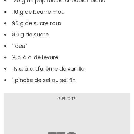
120 g de pépites de chocolat blanc
110 g de beurre mou
90 g de sucre roux
85 g de sucre
1 oeuf
½ c. à c. de levure
½ c. à c. d'arôme de vanille
1 pincée de sel ou sel fin