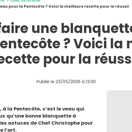
ine
Idées de recettes
eau pour la Pentecôte ? Voici la meilleure recette pour la réussir
faire une blanquet
entecôte ? Voici la
ecette pour la réuss
Publié le 23/05/2026 à 12:00
, à la Pentecôte, c’est le veau qui
eux qu’une bonne blanquette à
 les astuces de Chef Christophe pour
e l’art.