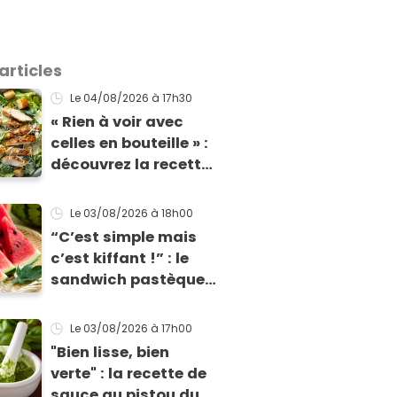
articles
Le 04/08/2026
à 17h30
« Rien à voir avec
celles en bouteille » :
découvrez la recette
ultime de la sauce
César par un chef
Le 03/08/2026
à 18h00
étoilé
“C’est simple mais
c’est kiffant !” : le
sandwich pastèque
de Norbert Tarayre
va vous rafraîchir
Le 03/08/2026
à 17h00
cet été !
"Bien lisse, bien
verte" : la recette de
sauce au pistou du