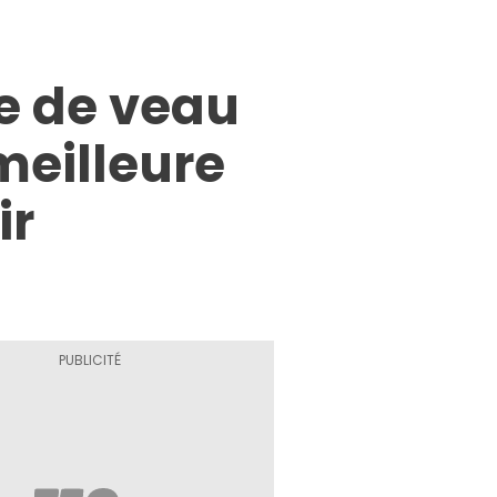
te de veau
 meilleure
ir