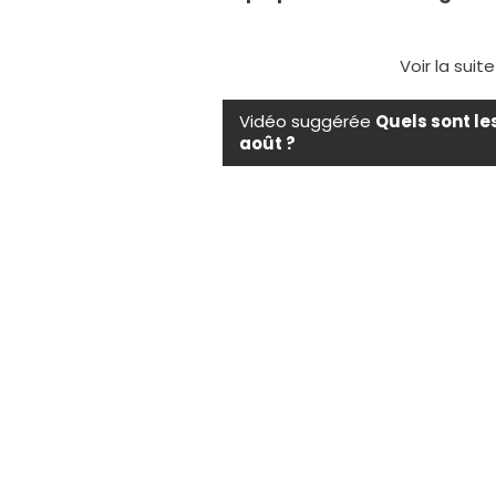
Voir la suit
Vidéo suggérée
Quels sont le
août ?