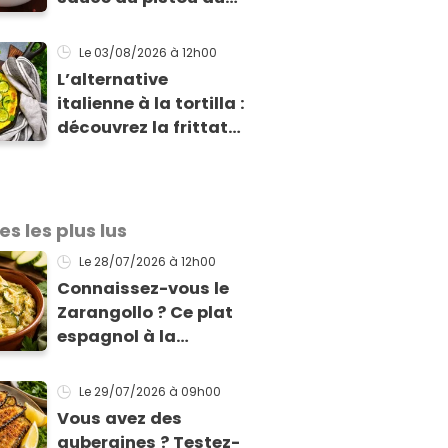
chef Éric Frechon
pour sublimer vos
Le 03/08/2026
à 12h00
plats d'été !
L’alternative
italienne à la tortilla :
découvrez la frittata
de courgettes et
ricotta à moins de 4
€
es les plus lus
Le 28/07/2026
à 12h00
Connaissez-vous le
Zarangollo ? Ce plat
espagnol à la
courgette, prêt en 15
min pour moins de 3
Le 29/07/2026
à 09h00
€ !
Vous avez des
aubergines ? Testez-