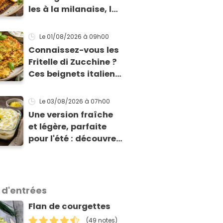
les à la milanaise, la
version panée et
dorée qui change du
Le 01/08/2026
à 09h00
gratin classique
Connaissez-vous les
Fritelle di Zucchine ?
Ces beignets italiens
à la courgette prêts
en 10 min sont un pur
Le 03/08/2026
à 07h00
délice !
Une version fraîche
et légère, parfaite
pour l'été : découvrez
le tiramisu au citron
de Viviana, la
gagnante de Top
Chef !
 d'entrées
Flan de courgettes
(49 notes)