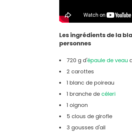
Les ingrédients de la b
personnes
720 g d'
épaule de veau
d
2 carottes
1 blanc de poireau
1 branche de
céleri
1 oignon
5 clous de girofle
3 gousses d'ail