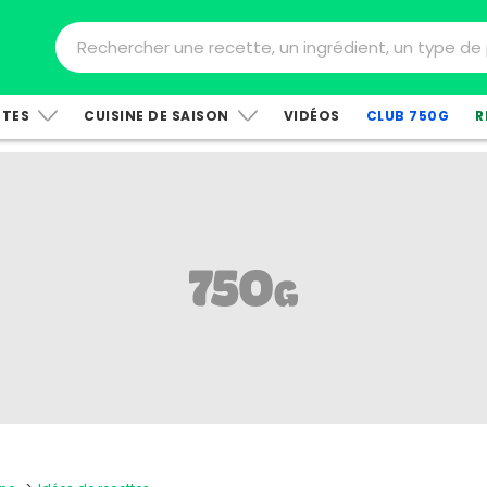
TTES
CUISINE DE SAISON
VIDÉOS
CLUB 750G
R