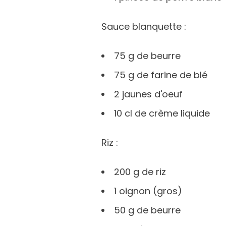
Sauce blanquette :
75 g de beurre
75 g de farine de blé
2 jaunes d'oeuf
10 cl de crème liquide
Riz :
200 g de riz
1 oignon (gros)
50 g de beurre