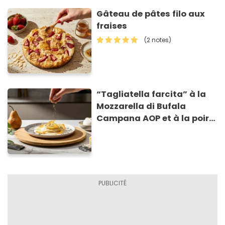
Gâteau de pâtes filo aux
fraises
(2 notes)
“Tagliatella farcita” à la
Mozzarella di Bufala
Campana AOP et à la poire
caramélisée, sur fondue et
tuiles croustillants de
Asiago AOP