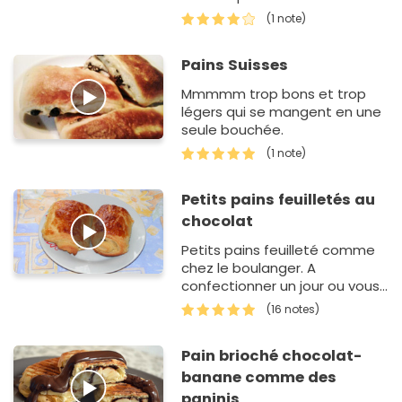
cette version pistache-
(1 note)
amande. Un mariage original
et savoureux à…
Pains Suisses
Mmmmm trop bons et trop
légers qui se mangent en une
seule bouchée.
(1 note)
Petits pains feuilletés au
chocolat
Petits pains feuilleté comme
chez le boulanger. A
confectionner un jour ou vous
avez du temps car il y a quand
(16 notes)
même 5h30 de repos au total.
Pain brioché chocolat-
banane comme des
paninis