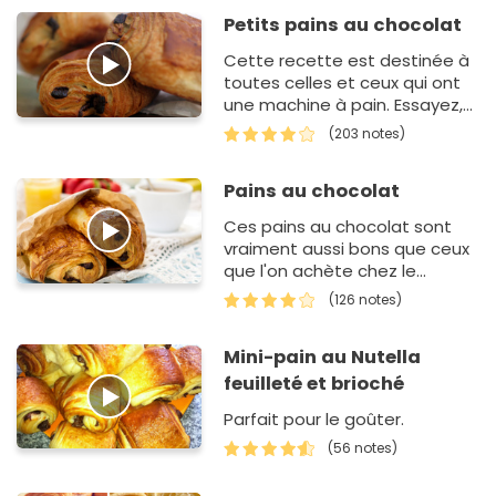
Petits pains au chocolat
Cette recette est destinée à
toutes celles et ceux qui ont
une machine à pain. Essayez,
vous m'en direz des nouvelles !
(203 notes)
Pains au chocolat
Ces pains au chocolat sont
vraiment aussi bons que ceux
que l'on achète chez le
boulanger.
(126 notes)
Mini-pain au Nutella
feuilleté et brioché
Parfait pour le goûter.
(56 notes)