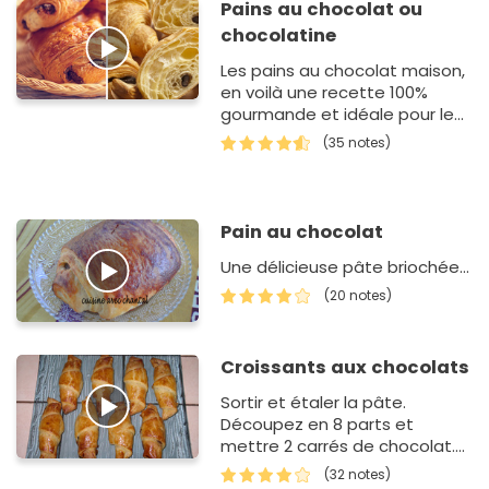
Pains au chocolat ou
chocolatine
Les pains au chocolat maison,
en voilà une recette 100%
gourmande et idéale pour le
petit-déjeuner ! Une recette
(35 notes)
qui demande un peu de
patience…
Pain au chocolat
Une délicieuse pâte briochée...
(20 notes)
Croissants aux chocolats
Sortir et étaler la pâte.
Découpez en 8 parts et
mettre 2 carrés de chocolat.
Repliez et mettre au four th 7
(32 notes)