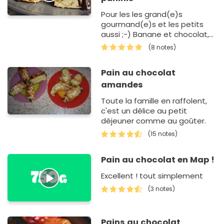
Pour les les grand(e)s
gourmand(e)s et les petits
aussi ;-) Banane et chocolat,
le duo gagnant ! Eh oui, pas de
(8 notes)
Nutello chez moi, mais du vrai
chocolat ;-). Le tout…
Pain au chocolat
amandes
Toute la famille en raffolent,
c'est un délice au petit
déjeuner comme au goûter.
(15 notes)
Pain au chocolat en Map !
Excellent ! tout simplement
(3 notes)
Pains au chocolat