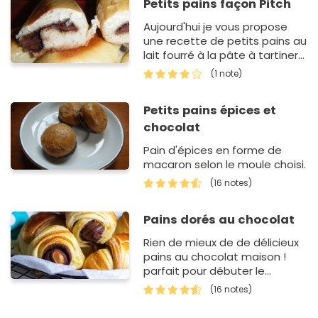
Petits pains façon Pitch
Aujourd'hui je vous propose
une recette de petits pains au
lait fourré à la pâte à tartiner ,
extra moelleux et bien
(1 note)
meilleurs que les vr…
Petits pains épices et
chocolat
Pain d'épices en forme de
macaron selon le moule choisi.
(16 notes)
Pains dorés au chocolat
Rien de mieux de de délicieux
pains au chocolat maison !
parfait pour débuter le
weekend en douceur.
(16 notes)