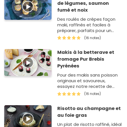
de légumes, saumon
fumé et noix
Des roulés de crêpes façon
maki, raffinés et faciles à
préparer, parfaits pour un
apéro dînatoire.
(16 notes)
Makis à la betterave et
fromage Pur Brebis
Pyrénées
Pour des makis sans poisson
originaux et savoureux,
essayez notre recette de
makis au Pur Brebis Pyrénées.
(16 notes)
Et pour un brin de gaieté, le riz
es…
Risotto au champagne et
au foie gras
Un plat de risotto raffiné, idéal