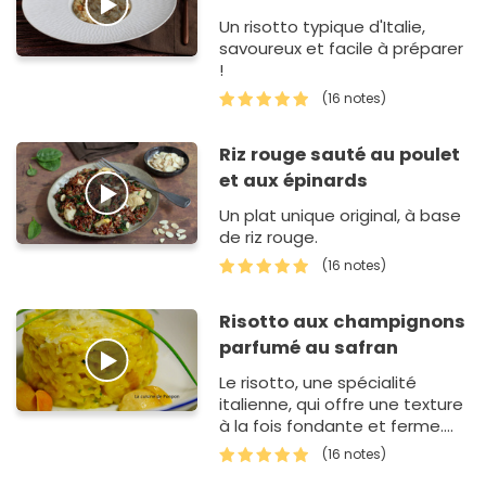
Un risotto typique d'Italie,
savoureux et facile à préparer
!
(16 notes)
Riz rouge sauté au poulet
et aux épinards
Un plat unique original, à base
de riz rouge.
(16 notes)
Risotto aux champignons
parfumé au safran
Le risotto, une spécialité
italienne, qui offre une texture
à la fois fondante et ferme.
Avec son côté crémeux, le
(16 notes)
risotto…