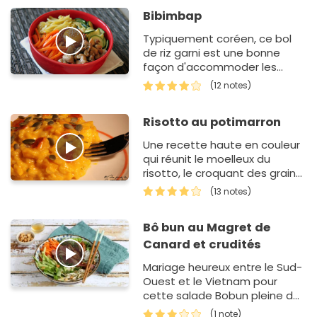
Bibimbap
Typiquement coréen, ce bol
de riz garni est une bonne
façon d'accommoder les
restes.
(12 notes)
Risotto au potimarron
Une recette haute en couleur
qui réunit le moelleux du
risotto, le croquant des grains
de courge et la douceur du
(13 notes)
potimarron
Bô bun au Magret de
Canard et crudités
Mariage heureux entre le Sud-
Ouest et le Vietnam pour
cette salade Bobun pleine de
saveurs !
(1 note)