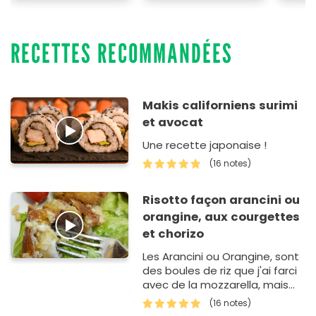
RECETTES RECOMMANDÉES
Makis californiens surimi
et avocat
Une recette japonaise !
(16 notes)
Risotto façon arancini ou
orangine, aux courgettes
et chorizo
Les Arancini ou Orangine, sont
des boules de riz que j'ai farci
avec de la mozzarella, mais
qu'on peut farcir à l'infini, très
(16 notes)
très bon.