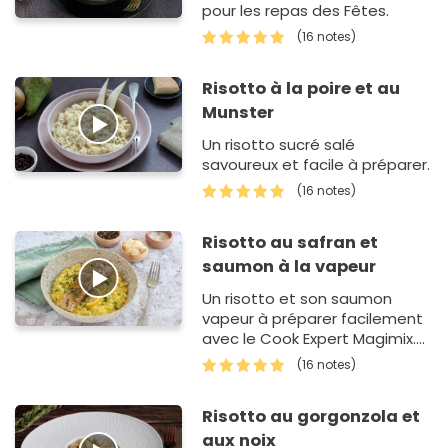
pour les repas des Fêtes.
(16 notes)
Risotto à la poire et au
Munster
Un risotto sucré salé
savoureux et facile à préparer.
(16 notes)
Risotto au safran et
saumon à la vapeur
Un risotto et son saumon
vapeur à préparer facilement
avec le Cook Expert Magimix.
Un plat complet plein de
(16 notes)
saveurs !
Risotto au gorgonzola et
aux noix