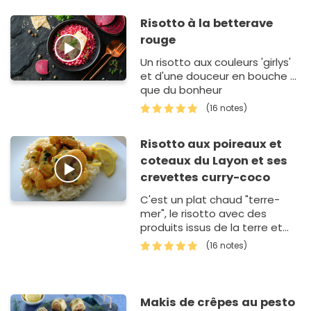
Risotto à la betterave
rouge
Un risotto aux couleurs 'girlys'
et d'une douceur en bouche ...
que du bonheur
(16 notes)
Risotto aux poireaux et
coteaux du Layon et ses
crevettes curry-coco
C'est un plat chaud "terre-
mer", le risotto avec des
produits issus de la terre et
des vignes puis des crevettes
(16 notes)
et leurs connotations créoles.
Makis de crêpes au pesto