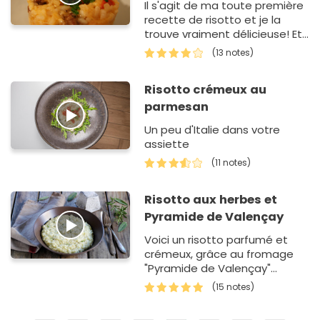
Il s'agit de ma toute première
recette de risotto et je la
trouve vraiment délicieuse! Et
je ne suis pas la seule ! J'ai
(13 notes)
d'ailleurs un peu modifi&eacu…
Risotto crémeux au
parmesan
Un peu d'Italie dans votre
assiette
(11 notes)
Risotto aux herbes et
Pyramide de Valençay
Voici un risotto parfumé et
crémeux, grâce au fromage
"Pyramide de Valençay"
(AOC).
(15 notes)