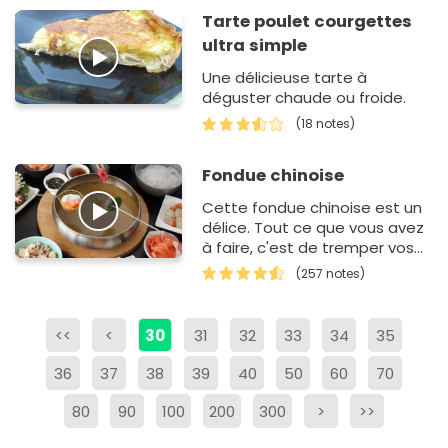
Tarte poulet courgettes
ultra simple
Une délicieuse tarte à
déguster chaude ou froide.
(18 notes)
Fondue chinoise
Cette fondue chinoise est un
délice. Tout ce que vous avez
à faire, c'est de tremper vos
morceaux de viande dans un
(257 notes)
délicieux bouillon de poule…
<<
<
30
31
32
33
34
35
36
37
38
39
40
50
60
70
80
90
100
200
300
>
>>