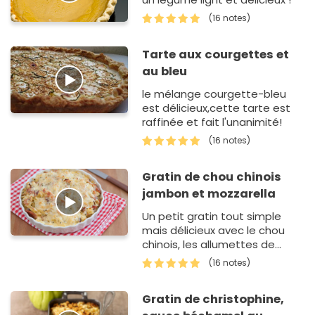
(16 notes)
Tarte aux courgettes et
au bleu
le mélange courgette-bleu
est délicieux,cette tarte est
raffinée et fait l'unanimité!
(16 notes)
Gratin de chou chinois
jambon et mozzarella
Un petit gratin tout simple
mais délicieux avec le chou
chinois, les allumettes de
jambon et le fondant de la
(16 notes)
mozzarella.
Gratin de christophine,