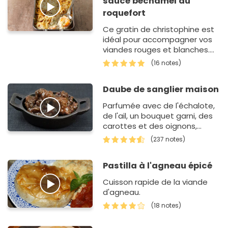
sauce béchamel au
roquefort
Ce gratin de christophine est
idéal pour accompagner vos
viandes rouges et blanches.
Les amateurs de fromage
(16 notes)
fondront devant cette sauce
béchamel au r…
Daube de sanglier maison
Parfumée avec de l'échalote,
de l'ail, un bouquet garni, des
carottes et des oignons,
cette recette de daube de
(237 notes)
sanglier sent bon le sud de la
France.…
Pastilla à l'agneau épicé
Cuisson rapide de la viande
d'agneau.
(18 notes)