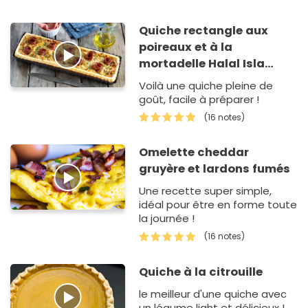
Quiche rectangle aux
poireaux et à la
mortadelle Halal Isla
Délice
Voilà une quiche pleine de
goût, facile à préparer !
(16 notes)
Omelette cheddar
gruyère et lardons fumés
Une recette super simple,
idéal pour être en forme toute
la journée !
(16 notes)
Quiche à la citrouille
le meilleur d'une quiche avec
un légume light et délicieux !