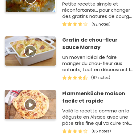
Petite recette simple et
réconfortante... pour changer
des gratins natures de courge
et des veloutés.
(92 notes)
Gratin de chou-fleur
sauce Mornay
Un moyen idéal de faire
manger du chou-fleur aux
enfants, tout en découvrant la
sauce Mornay (une variante
(87 notes)
de la sauce béchamel). Bon
appétit !
Flammenküche maison
facile et rapide
Voilà la recette comme on la
déguste en Alsace avec une
pâte très fine qui va cuire très
rapidement.
(85 notes)