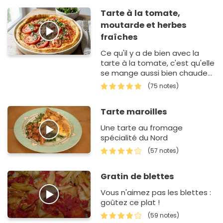
Tarte à la tomate,
moutarde et herbes
fraîches
Ce qu'il y a de bien avec la
tarte à la tomate, c'est qu'elle
se mange aussi bien chaude
que froide. Pour cette recette,
(75 notes)
vous avez le choix entre
utiliser un…
Tarte maroilles
Une tarte au fromage
spécialité du Nord
(57 notes)
Gratin de blettes
Vous n'aimez pas les blettes :
goûtez ce plat !
(59 notes)