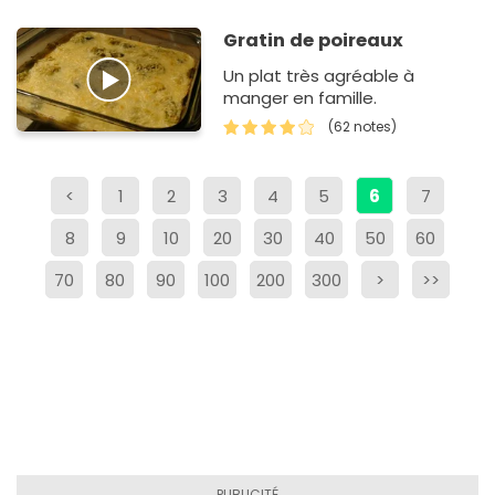
Gratin de poireaux
Un plat très agréable à
manger en famille.
(62 notes)
<
1
2
3
4
5
6
7
8
9
10
20
30
40
50
60
70
80
90
100
200
300
>
>>