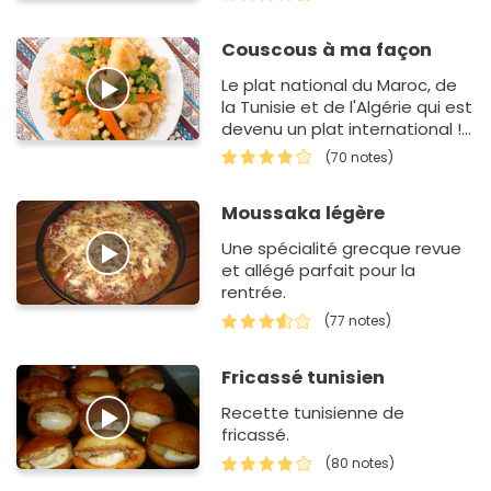
Couscous à ma façon
Le plat national du Maroc, de
la Tunisie et de l'Algérie qui est
devenu un plat international ! Il
existe des dizaines de version
(70 notes)
du couscous…
Moussaka légère
Une spécialité grecque revue
et allégé parfait pour la
rentrée.
(77 notes)
Fricassé tunisien
Recette tunisienne de
fricassé.
(80 notes)