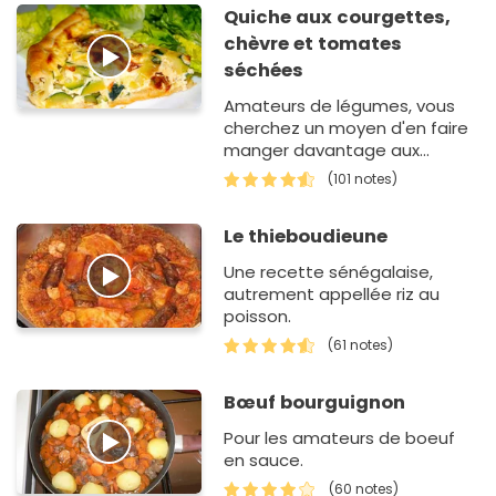
Quiche aux courgettes,
chèvre et tomates
séchées
Amateurs de légumes, vous
cherchez un moyen d'en faire
manger davantage aux
enfants ? Cette recette de
(101 notes)
quiche aux courgettes va
relever le défi haut l…
Le thieboudieune
Une recette sénégalaise,
autrement appellée riz au
poisson.
(61 notes)
Bœuf bourguignon
Pour les amateurs de boeuf
en sauce.
(60 notes)