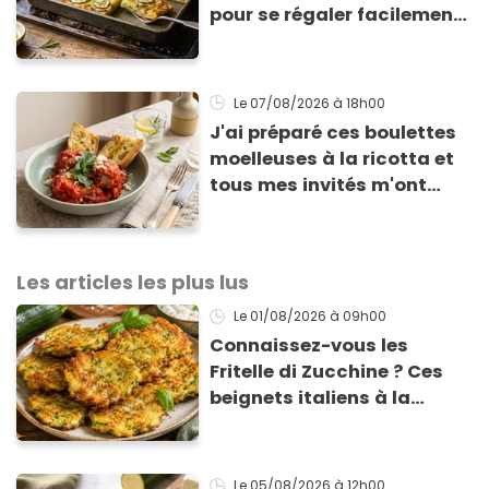
pour se régaler facilement
avec des courgettes en été
Le 07/08/2026
à 18h00
J'ai préparé ces boulettes
moelleuses à la ricotta et
tous mes invités m'ont
supplié d'avoir la recette !
Les articles les plus lus
Le 01/08/2026
à 09h00
Connaissez-vous les
Fritelle di Zucchine ? Ces
beignets italiens à la
courgette prêts en 10 min
sont un pur délice !
Le 05/08/2026
à 12h00