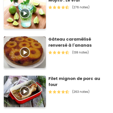
Mojito : Le vrai
(276 notes)
Gâteau caramélisé
renversé à l'ananas
(138 notes)
Filet mignon de porc au
four
(263 notes)