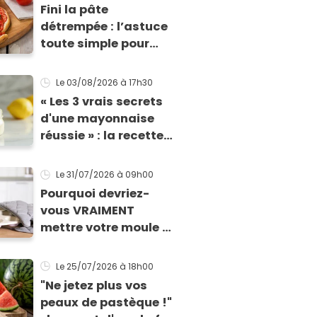
Fini la pâte
détrempée : l’astuce
toute simple pour
réussir une tarte à la
tomate parfaitement
Le 03/08/2026
à 17h30
croustillante
« Les 3 vrais secrets
d'une mayonnaise
réussie » : la recette
d'une cheffe, prête en
2 minutes et bien
Le 31/07/2026
à 09h00
meilleure pour la
Pourquoi devriez-
santé
vous VRAIMENT
mettre votre moule à
muffins au
congélateur ? Cette
Le 25/07/2026
à 18h00
astuce va sauver vos
"Ne jetez plus vos
apéros d’été !
peaux de pastèque !"