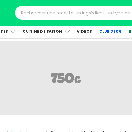
TTES
CUISINE DE SAISON
VIDÉOS
CLUB 750G
R