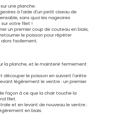
 sur une planche.
eoires à l'aide d'un petit ciseau de
pensable, sans quoi les nageoires
ur votre filet !
onner un premier coup de couteau en biais,
 retourner le poisson pour répéter
 alors facilement.
sur la planche, et le maintenir fermement
t découper le poisson en suivant l'arête
levant légèrement le ventre : un premier
 de façon à ce que la chair touche la
d filet.
trale et en levant de nouveau le ventre :
légèrement en biais.