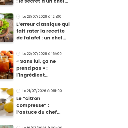
: le secret d'un chef
pour un apéro anti-
gaspi prêt en 10
Le 23/07/2026
à 12h00
minutes
L’erreur classique qui
fait rater la recette
de falafel : un chef
libanais livre ses
conseils et sa recette
Le 22/07/2026
à 16h00
pour un résultat
« Sans lui, ça ne
parfait !
prend pas » :
l'ingrédient
indispensable à
ajouter dans votre
Le 21/07/2026
à 08h00
confiture d’abricot
Le “citron
selon ce champion
compresse” :
du monde
l’astuce du chef
Denny Imbroisi pour
presser directement
Le 16/07/2026
à 09h00