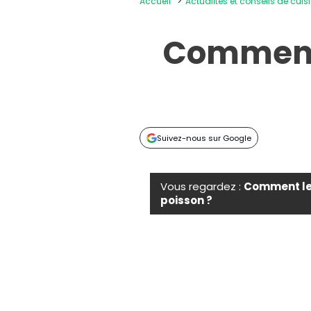
Accueil
Actualités et conseils de cuis
Comment l
Suivez-nous sur Google
Vous regardez :
Comment lev
poisson ?