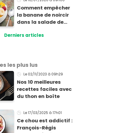
le jus d’un citron
Comment empêcher
sans pépins dans
la banane de noircir
l’assiette !
dans la salade de
fruits ?
Derniers articles
es les plus lus
Le 02/11/2023
à 09h29
Nos 10 meilleures
recettes faciles avec
du thon en boîte
Le 17/03/2025
à 17h01
Ce chou est addictif :
François-Régis