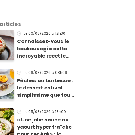
articles
Le 06/08/2026
à 12h30
Connaissez-vous le
koukouvagia cette
incroyable recette
grecque à base de
pain rassis et de
Le 06/08/2026
à 08h09
tomates
Pêches au barbecue :
le dessert estival
simplissime que tous
vos invités vont vous
réclamer
Le 05/08/2026
à 18h00
« Une jolie sauce au
yaourt hyper fraîche
pour cet été » : la