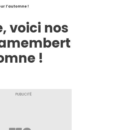
our l’automne !
, voici nos
 camembert
tomne !