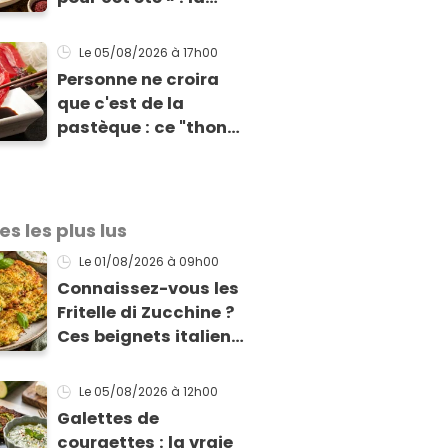
recette express du
chef Éric Frechon
Le 05/08/2026
à 17h00
pour accompagner
Personne ne croira
vos grillades
que c'est de la
pastèque : ce "thon"
vegan est
totalement bluffant
es les plus lus
Le 01/08/2026
à 09h00
Connaissez-vous les
Fritelle di Zucchine ?
Ces beignets italiens
à la courgette prêts
en 10 min sont un pur
Le 05/08/2026
à 12h00
délice !
Galettes de
courgettes : la vraie