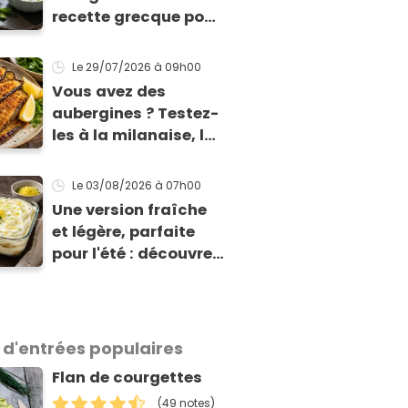
recette grecque pour
qu'elles tiennent
enfin à la cuisson
Le 29/07/2026
à 09h00
Vous avez des
aubergines ? Testez-
les à la milanaise, la
version panée et
dorée qui change du
Le 03/08/2026
à 07h00
gratin classique
Une version fraîche
et légère, parfaite
pour l'été : découvrez
le tiramisu au citron
de Viviana, la
gagnante de Top
Chef !
 d'entrées populaires
Flan de courgettes
(49 notes)