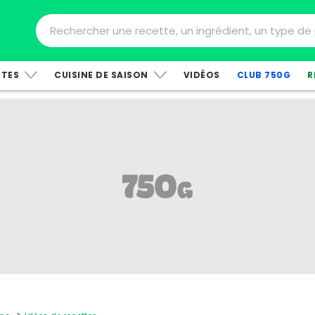
TTES
CUISINE DE SAISON
VIDÉOS
CLUB 750G
R