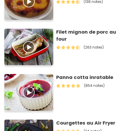
(138 notes)
Filet mignon de porc au
four
(263 notes)
Panna cotta inratable
(854 notes)
Courgettes au Air Fryer