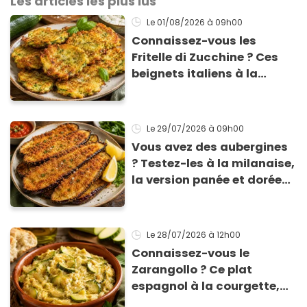
Les articles les plus lus
Le 01/08/2026
à 09h00
Connaissez-vous les
Fritelle di Zucchine ? Ces
beignets italiens à la
courgette prêts en 10 min
sont un pur délice !
Le 29/07/2026
à 09h00
Vous avez des aubergines
? Testez-les à la milanaise,
la version panée et dorée
qui change du gratin
classique
Le 28/07/2026
à 12h00
Connaissez-vous le
Zarangollo ? Ce plat
espagnol à la courgette,
prêt en 15 min pour moins