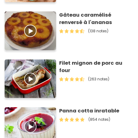
Gâteau caramélisé
renversé à l'ananas
(138 notes)
Filet mignon de porc au
four
(263 notes)
Panna cotta inratable
(854 notes)