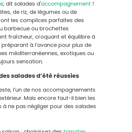
ue
, dit salades d'
accompagnement
!
âtes, de riz, de légumes ou de
sont les complices parfaites des
 au barbecue ou brochettes
nt fraîcheur, croquant et équilibre à
 préparant à l’avance pour plus de
uches méditerranéennes, exotiques ou
oujours sensation.
des salades d’été réussies
teste, l’un de nos accompagnements
xtérieur. Mais encore faut-il bien les
ls à ne pas négliger pour des salades
de saison : choisissez des
tomates