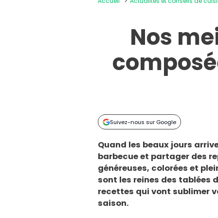
Accueil
Actualités et conseils de cuis
Nos mei
composée
Suivez-nous sur Google
Quand les beaux jours arriven
barbecue et partager des rep
généreuses, colorées et plei
sont les reines des tablées 
recettes qui vont sublimer 
saison.