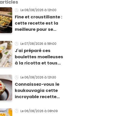
articles
Le 08/08/2026
à 12h00
Fine et croustillante :
cette recette est la
meilleure pour se
régaler facilement
avec des courgettes
Le 07/08/2026
à 18h00
en été
J'ai préparé ces
boulettes moelleuses
à la ricotta et tous
mes invités m'ont
supplié d'avoir la
Le 06/08/2026
à 12h30
recette !
Connaissez-vous le
koukouvagia cette
incroyable recette
grecque à base de
pain rassis et de
Le 06/08/2026
à 08h09
tomates