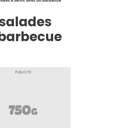
sées à servir avec un barbecue
 salades
 barbecue