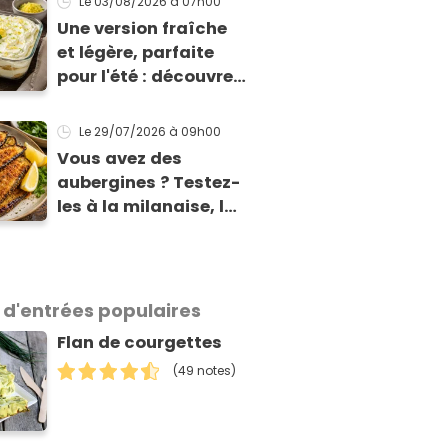
Le 03/08/2026
à 07h00
Une version fraîche
et légère, parfaite
pour l'été : découvrez
le tiramisu au citron
de Viviana, la
Le 29/07/2026
à 09h00
gagnante de Top
Vous avez des
Chef !
aubergines ? Testez-
les à la milanaise, la
version panée et
dorée qui change du
gratin classique
 d'entrées populaires
Flan de courgettes
(49 notes)