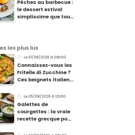
Pêches au barbecue :
le dessert estival
simplissime que tous
vos invités vont vous
réclamer
es les plus lus
Le 01/08/2026
à 09h00
Connaissez-vous les
Fritelle di Zucchine ?
Ces beignets italiens
à la courgette prêts
en 10 min sont un pur
Le 05/08/2026
à 12h00
délice !
Galettes de
courgettes : la vraie
recette grecque pour
qu'elles tiennent
enfin à la cuisson