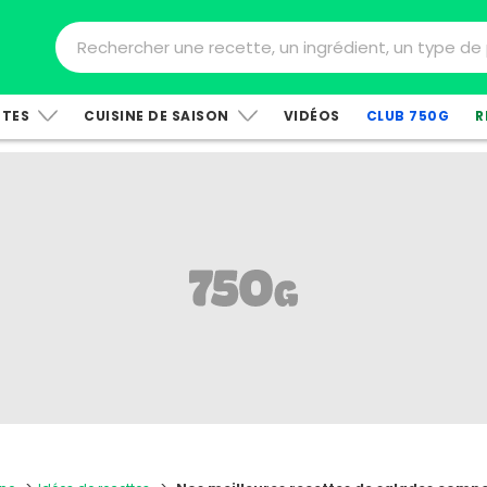
TTES
CUISINE DE SAISON
VIDÉOS
CLUB 750G
R