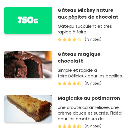
Gâteau Mickey nature
aux pépites de chocolat
Gâteau succulent et très
rapide à faire.
(13 notes)
Gâteau magique
chocolaté
Simple et rapide à
faire.Délicieux pour les papilles.
(15 notes)
Magicake au potimarron
une croûte caramélisée, une
crème douce et sucrée, l'idéal
pour les amateurs de
douceurs au potimarron!
(15 notes)