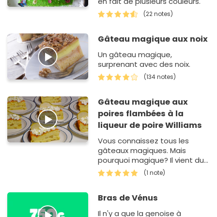
en fait de plusieurs couleurs.
(22 notes)
Gâteau magique aux noix
Un gâteau magique,
surprenant avec des noix.
(134 notes)
Gâteau magique aux
poires flambées à la
liqueur de poire Williams
Vous connaissez tous les
gâteaux magiques. Mais
pourquoi magique? Il vient du
fait que vous n'avez qu'une
(1 note)
seule pâte à préparer et
apr&egr…
Bras de Vénus
Il n'y a que la genoise à