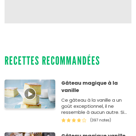
RECETTES RECOMMANDÉES
Gâteau magique à la
vanille
Ce gâteau à la vanille a un
goût exceptionnel, il ne
ressemble à aucun autre. Si
vous n'avez pas de gousse de
(397 notes)
vanille sous la ma…
Gâteau magique vanille