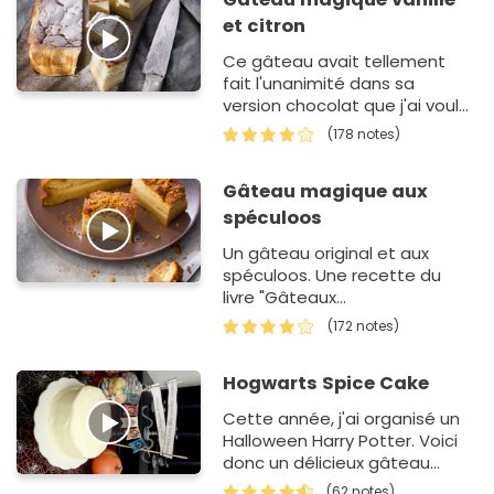
et citron
Ce gâteau avait tellement
fait l'unanimité dans sa
version chocolat que j'ai voulu
le réaliser à la vanille. La
(178 notes)
surprise fut générale lors de
ce repas de famille en…
Gâteau magique aux
spéculoos
Un gâteau original et aux
spéculoos. Une recette du
livre "Gâteaux
magiques" d'Aurélie Desgages
(172 notes)
aux éditions Hachette Pra…
Hogwarts Spice Cake
Cette année, j'ai organisé un
Halloween Harry Potter. Voici
donc un délicieux gâteau
légèrement épicé aux
(62 notes)