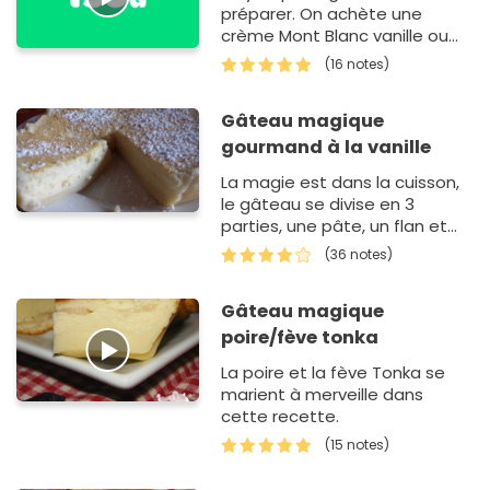
préparer. On achète une
crème Mont Blanc vanille ou
chocolat. Gâteau très facile
(16 notes)
pour les nuls en cuisine.
Gâteau magique
gourmand à la vanille
La magie est dans la cuisson,
le gâteau se divise en 3
parties, une pâte, un flan et
pour finir du moelleux.
(36 notes)
Gâteau magique
poire/fève tonka
La poire et la fève Tonka se
marient à merveille dans
cette recette.
(15 notes)