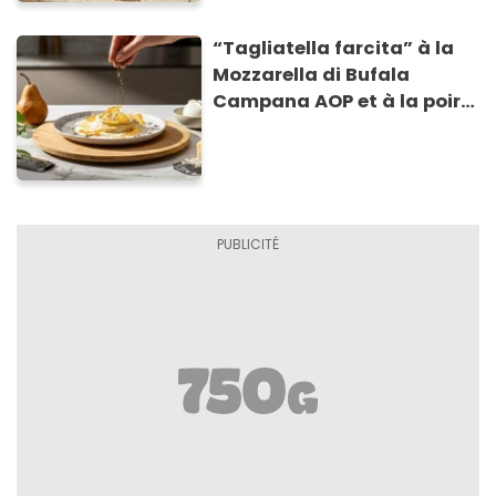
“Tagliatella farcita” à la
Mozzarella di Bufala
Campana AOP et à la poire
caramélisée, sur fondue et
tuiles croustillants de
Asiago AOP