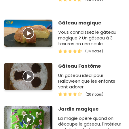
couleurs des Maisons de
Poudlard. Plus qu'une chose à
dire…
Gâteau magique
Vous connaissez le gâteau
magique ? Un gâteau à 3
texures en une seule
préparation. Un gâteau
(34 notes)
magique à la vanille dél…
Gâteau Fantôme
Un gâteau idéal pour
Halloween que les enfants
vont adorer.
(26 notes)
Jardin magique
La magie opère quand on
découpe le gâteau, l'intérieur