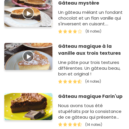
Gâteau mystère
Un gâteau mêlant un fondant
chocolat et un flan vanille qui
s'inversent en cuisant....
(6 notes)
Gâteau magique à la
vanille aux trois textures
Une pâte pour trois textures
différentes. Un gâteau beau,
bon et original !
(4 notes)
Gâteau magique Farin'up
Nous avons tous été
stupéfaits par la consistance
de ce gâteau qui présente
plusieurs couches, une couche
(14 notes)
de flan pâtissier,…