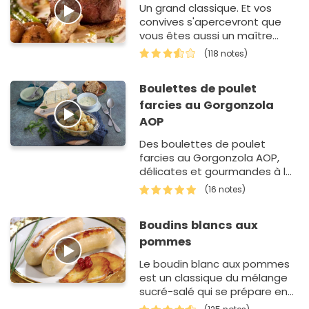
Un grand classique. Et vos
convives s'apercevront que
vous êtes aussi un maître
digne d'étoiles dans un
(118 notes)
célèbre guide gastronomique
!
Boulettes de poulet
farcies au Gorgonzola
AOP
Des boulettes de poulet
farcies au Gorgonzola AOP,
délicates et gourmandes à la
fois. Un plat original et facile à
(16 notes)
réaliser, grâce…
Boudins blancs aux
pommes
Le boudin blanc aux pommes
est un classique du mélange
sucré-salé qui se prépare en
un seul plat. On dispose des