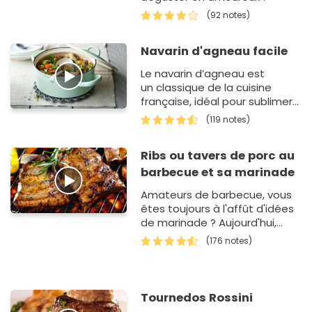
(92 notes)
Navarin d'agneau facile
Le navarin d’agneau est
un classique de la cuisine
française, idéal pour sublimer
le collier d'agneau, un
(119 notes)
morceau qui devient
incroyablemen…
Ribs ou tavers de porc au
barbecue et sa marinade
Amateurs de barbecue, vous
êtes toujours à l'affût d'idées
de marinade ? Aujourd'hui,
vous allez apprendre à
(176 notes)
préparer une ma…
Tournedos Rossini