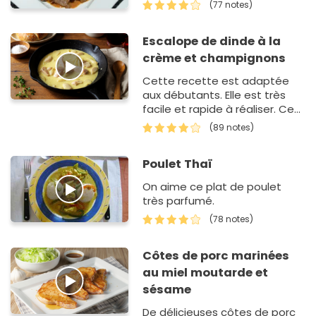
(77 notes)
Escalope de dinde à la
crème et champignons
Cette recette est adaptée
aux débutants. Elle est très
facile et rapide à réaliser. Ces
escalopes à la crème et aux…
(89 notes)
Poulet Thaï
On aime ce plat de poulet
très parfumé.
(78 notes)
Côtes de porc marinées
au miel moutarde et
sésame
De délicieuses côtes de porc