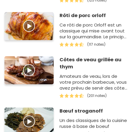
(125 notes)
lamelles de pommes Gold…
Rôti de porc orloff
Ce rôti de porc Orloff est un
classique qui mise avant tout
sur la gourmandise. Le principe
est simple mais efficace : on
(117 notes)
pré-cuit la viande avant de l…
Côtes de veau grillée au
thym
Amateurs de veau, lors de
votre prochain barbecue, vous
avez prévu de servir des côtes
de veau. Dans un premier
(201 notes)
temps, vous allez préparer…
Bœuf stroganoff
Un des classiques de la cuisine
russe à base de boeuf