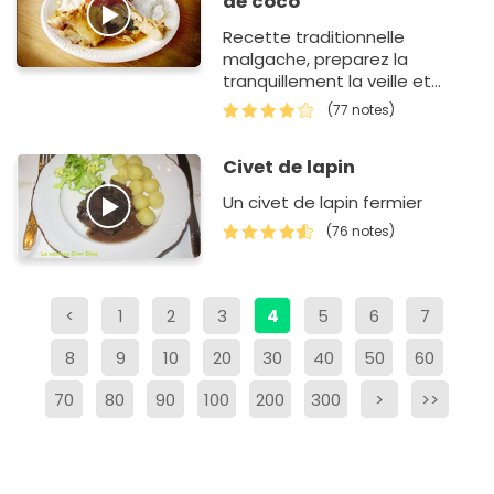
de coco
Recette traditionnelle
malgache, preparez la
tranquillement la veille et
rechauffez doucement avant
(77 notes)
de servir.
Civet de lapin
Un civet de lapin fermier
(76 notes)
<
1
2
3
4
5
6
7
8
9
10
20
30
40
50
60
70
80
90
100
200
300
>
>>