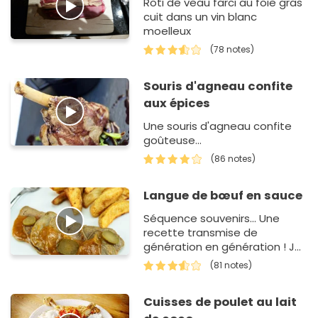
Roti de veau farci au foie gras
cuit dans un vin blanc
moelleux
(78 notes)
Souris d'agneau confite
aux épices
Une souris d'agneau confite
goûteuse...
(86 notes)
Langue de bœuf en sauce
Séquence souvenirs... Une
recette transmise de
génération en génération ! Je
ne sais pas si elle la tenait de
(81 notes)
sa famille, ou si elle l'avais
"tirée" d'un livre... m…
Cuisses de poulet au lait