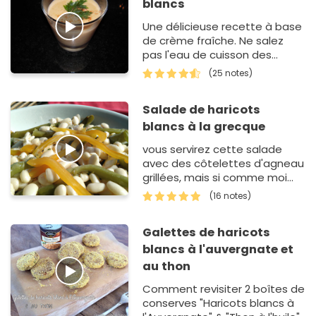
blancs
Une délicieuse recette à base
de crème fraîche. Ne salez
pas l'eau de cuisson des
haricots, ce qui les rendrait
(25 notes)
durs. Cette pr&eacut…
Salade de haricots
blancs à la grecque
vous servirez cette salade
avec des côtelettes d'agneau
grillées, mais si comme moi
vous en faites votre "lunch
(16 notes)
box"je vous la recommande
avec un jambon parfumé aux…
Galettes de haricots
blancs à l'auvergnate et
au thon
Comment revisiter 2 boîtes de
conserves "Haricots blancs à