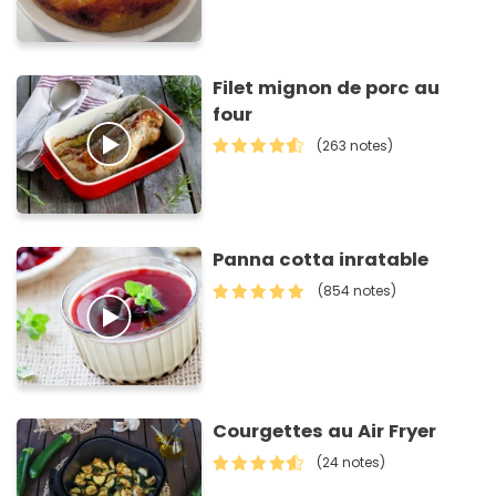
Filet mignon de porc au
four
(263 notes)
Panna cotta inratable
(854 notes)
Courgettes au Air Fryer
(24 notes)